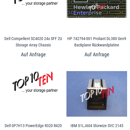
Dell Compellent SC4020 24x SFF 2U
HP 742794-001 Proliant DL380 Gen9
Storage Array Chassis
Backplane Rückwandplatine
Dell 0P7H13 PowerEdge R320 R420
IBM 01LJ604 Storwize SVC 2145