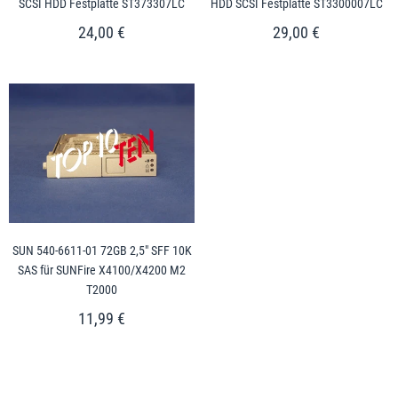
SCSI HDD Festplatte ST373307LC
HDD SCSI Festplatte ST3300007LC
24,00 €
29,00 €
SUN 540-6611-01 72GB 2,5" SFF 10K
SAS für SUNFire X4100/X4200 M2
T2000
11,99 €