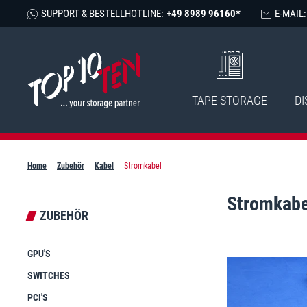
SUPPORT & BESTELLHOTLINE:
+49 8989 96160*
E-MAIL:
TAPE STORAGE
DI
Home
Zubehör
Kabel
Stromkabel
Stromkabe
ZUBEHÖR
GPU'S
SWITCHES
PCI'S