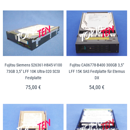
Fujitsu Siemens S26361-H845-V100
Fujitsu CA06778-B400 300GB 3,5"
73GB 3,5" LFF 10K Ultra-320 SCSI
LFF 15K SAS Festplatte für Eternus
Festplatte
DX
75,00 €
54,00 €