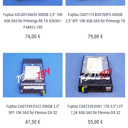
Fujitsu A3C40136639 900GB 2,5" 10K
Fujitsu CA07173-B30700FS 450GB
6Gb SAS für Primergy RX TX S26361-
2,5" SFF 10K 6Gb SAS für Primergy TX
F4482-L190
74,00 €
79,00 €
Fujitsu CA07339-E522 450GB 2,5"
Fujitsu CA07339-E001 1TB 3,5" LFF
SFF 10K SAS für Eternus DX S2
7,2K 6Gb SAS für Eternus DX S2
47,50 €
55,00 €