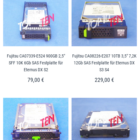
Fujitsu CA07339-E524 900GB 2,5"
Fujitsu CA08226-E207 10TB 3,5" 7,2K
SFF 10K 6Gb SAS Festplatte für
12Gb SAS Festplatte für Eternus DX
Eternus DX S2
S3 S4
79,00 €
229,00 €