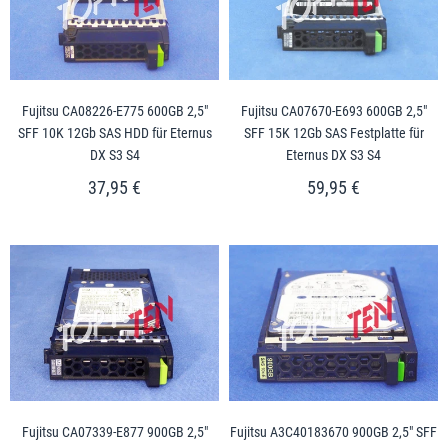
Fujitsu CA08226-E775 600GB 2,5"
Fujitsu CA07670-E693 600GB 2,5"
SFF 10K 12Gb SAS HDD für Eternus
SFF 15K 12Gb SAS Festplatte für
DX S3 S4
Eternus DX S3 S4
37,95 €
59,95 €
Fujitsu CA07339-E877 900GB 2,5"
Fujitsu A3C40183670 900GB 2,5" SFF