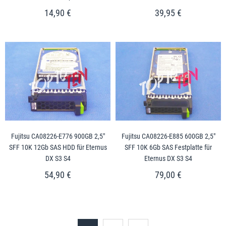
14,90 €
39,95 €
Fujitsu CA08226-E776 900GB 2,5"
Fujitsu CA08226-E885 600GB 2,5"
SFF 10K 12Gb SAS HDD für Eternus
SFF 10K 6Gb SAS Festplatte für
DX S3 S4
Eternus DX S3 S4
54,90 €
79,00 €