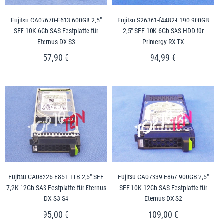
Fujitsu CA07670-E613 600GB 2,5"
Fujitsu S26361-f4482-L190 900GB
SFF 10K 6Gb SAS Festplatte für
2,5" SFF 10K 6Gb SAS HDD für
Eternus DX S3
Primergy RX TX
57,90 €
94,99 €
Fujitsu CA08226-E851 1TB 2,5" SFF
Fujitsu CA07339-E867 900GB 2,5"
7,2K 12Gb SAS Festplatte für Eternus
SFF 10K 12Gb SAS Festplatte für
DX S3 S4
Eternus DX S2
95,00 €
109,00 €