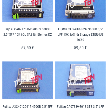
Fujitsu CA07173-B40700FS 600GB
Fujitsu CA06910-E032 300GB 3,5"
2,5" SFF 10K 6Gb SAS für Eternus DX
LFF 15K SAS für Storage ETERNUS
DX60
57,50 €
59,50 €
Fujitsu A3C40120417 450GB 2,5" SFF
Fujitsu CA07339-E013 3TB 3,5" LFF