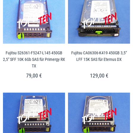
Fujitsu S26361-F5247-L145 450GB
Fujitsu CA06306-K419 450GB 3,5"
2,5" SFF 10K 6Gb SAS für Primergy RX
LFF 15K SAS für Eternus DX
TX
79,00 €
129,00 €