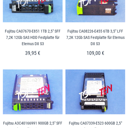
Fujitsu CA07670-E851 1TB 2,5" SFF
Fujitsu CA08226-E455 6TB 3,5" LFF
7,2K 12Gb SAS HDD Festplatte für
7,2K 12Gb SAS Festplatte für Eternus
Eternus DX S3
DX S3
39,95 €
109,00 €
Fujitsu A3C40166991 900GB 2,5" SFF
Fujitsu CA07339-E523 600GB 2,5"