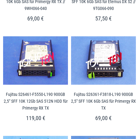
10K 6Gb SAS für Primergy RX TX //
SFF 10K 6Gb SAS für Eternus DX S2 //
9WH066-040
9TG066-090
69,00 €
57,50 €
Fujitsu S26461-F5550-L190 900GB
Fujitsu S26361-F3818-L190 900GB
2,5" SFF 10K 12Gb SAS 512N HDD für
2,5" SFF 10K 6Gb SAS für Primergy RX
Primergy RX TX
TX
119,00 €
69,00 €