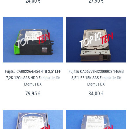
24,00 €
27,90 €
Fujitsu CA08226-E454 4TB 3,5" LFF
Fujitsu CA06778-B23000CS 146GB
7,2K 12Gb SAS HDD Festplatte für
3,5" LFF 15K SAS Festplatte für
Eternus DX
Eternus DX
79,95 €
34,00 €