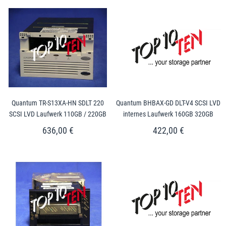
Quantum TR-S13XA-HN SDLT 220
Quantum BHBAX-GD DLT-V4 SCSI LVD
SCSI LVD Laufwerk 110GB / 220GB
internes Laufwerk 160GB 320GB
636,00 €
422,00 €