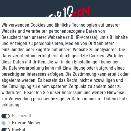
Wir verwenden Cookies und ähnliche Technologien auf unserer
Website und verarbeiten personenbezogene Daten von
Besucher:innen unserer Webseite (z.B. IP-Adresse), um z.B. Inhalte
und Anzeigen zu personalisieren, Medien von Drittanbietern
einzubinden oder Zugriffe auf unsere Website zu analysieren. Die
Zustellung am nächsten Werktag
Datenverarbeitung erfolgt erst durch gesetzte Cookies. Wir teilen
Günstiger Versand
diese Daten mit Dritten, die wir in den Einstellungen benennen.
Die Datenverarbeitung kann mit Einwilligung oder aufgrund eines
Generalüberholt mit Garantie
berechtigten Interesses erfolgen. Die Zustimmung kann erteilt oder
abgelehnt werden. Es besteht das Recht, nicht einzuwilligen und
die Einwilligung zu einem späteren Zeitpunkt zu ändern oder zu
widerrufen. Beachten Sie unser
Impressum
und weitere Hinweise
+49 8989 96160*
zur Verwendung personenbezogener Daten in unserer
Daten­schutz­
erklärung
.
shop@toptenstorage.com
Essenziell
Externe Medien
PayPal