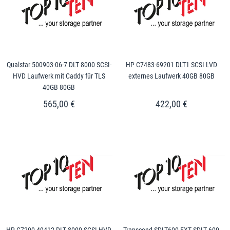
Qualstar 500903-06-7 DLT 8000 SCSI-
HP C7483-69201 DLT1 SCSI LVD
HVD Laufwerk mit Caddy für TLS
externes Laufwerk 40GB 80GB
40GB 80GB
565,00 €
422,00 €
HP C7200-49412 DLT 8000 SCSI-HVD
Transcend SDLT600 EXT SDLT 600