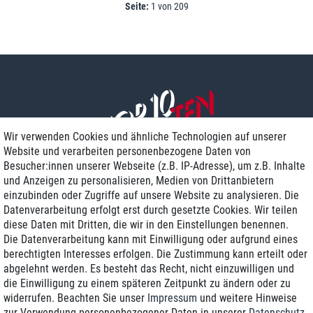
Seite:
1 von 209
Wir verwenden Cookies und ähnliche Technologien auf unserer
Website und verarbeiten personenbezogene Daten von
Besucher:innen unserer Webseite (z.B. IP-Adresse), um z.B. Inhalte
und Anzeigen zu personalisieren, Medien von Drittanbietern
einzubinden oder Zugriffe auf unsere Website zu analysieren. Die
Zustellung am nächsten Werktag
Datenverarbeitung erfolgt erst durch gesetzte Cookies. Wir teilen
Günstiger Versand
diese Daten mit Dritten, die wir in den Einstellungen benennen.
Die Datenverarbeitung kann mit Einwilligung oder aufgrund eines
Generalüberholt mit Garantie
berechtigten Interesses erfolgen. Die Zustimmung kann erteilt oder
abgelehnt werden. Es besteht das Recht, nicht einzuwilligen und
die Einwilligung zu einem späteren Zeitpunkt zu ändern oder zu
widerrufen. Beachten Sie unser
Impressum
und weitere Hinweise
+49 8989 96160*
zur Verwendung personenbezogener Daten in unserer
Daten­schutz­