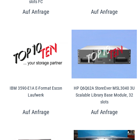
slots FC
IBM 3590-E1A E-Format Escon
HP Q6Q62A StoreEver MSL3040 3U
Laufwerk
Scalable Library Base Module, 32
slots