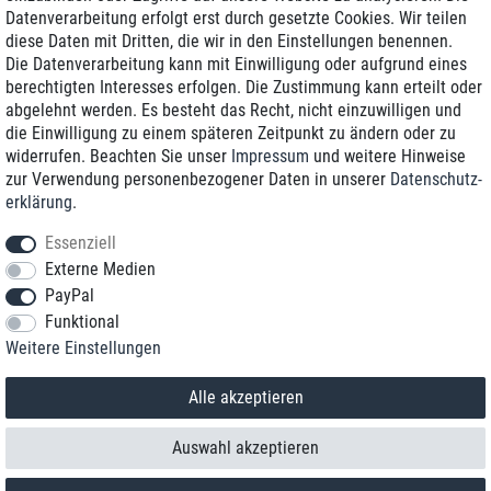
Datenverarbeitung erfolgt erst durch gesetzte Cookies. Wir teilen
Günstiger Versand
diese Daten mit Dritten, die wir in den Einstellungen benennen.
Die Datenverarbeitung kann mit Einwilligung oder aufgrund eines
Generalüberholt mit Garantie
berechtigten Interesses erfolgen. Die Zustimmung kann erteilt oder
abgelehnt werden. Es besteht das Recht, nicht einzuwilligen und
die Einwilligung zu einem späteren Zeitpunkt zu ändern oder zu
widerrufen. Beachten Sie unser
Impressum
und weitere Hinweise
+49 8989 96160*
zur Verwendung personenbezogener Daten in unserer
Daten­schutz­
erklärung
.
shop@toptenstorage.com
Essenziell
Externe Medien
PayPal
*Sie erreichen uns zum Ortstarif von Montag bis Freitag von 9 Uhr - 18 Uhr.
Funktional
Alle Preise inkl. MwSt. und zzgl. Versand
Weitere Einstellungen
© 2018 TOP TEN Computervertrieb GmbH
Alle Rechte vorbehalten.
powered by
createyourtemplate
Alle akzeptieren
Auswahl akzeptieren
Kontakt
Vertrag widerrufen