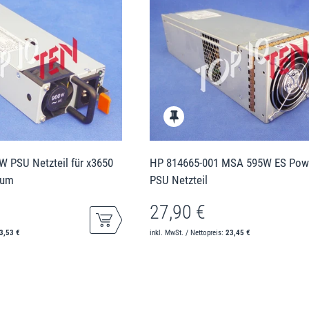
 PSU Netzteil für x3650
HP 814665-001 MSA 595W ES Powe
num
PSU Netzteil
27,90 €
3,53 €
inkl. MwSt. / Nettopreis:
23,45 €