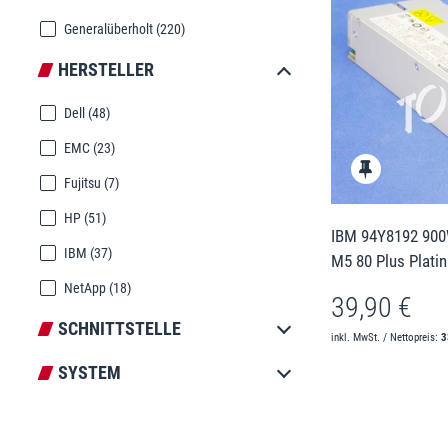
Generalüberholt
(220)
HERSTELLER
Dell
(48)
EMC
(23)
Fujitsu
(7)
HP
(51)
IBM 94Y8192 900W
IBM
(37)
M5 80 Plus Plati
NetApp
(18)
39,90 €
SCHNITTSTELLE
inkl. MwSt. / Nettopreis:
3
SYSTEM