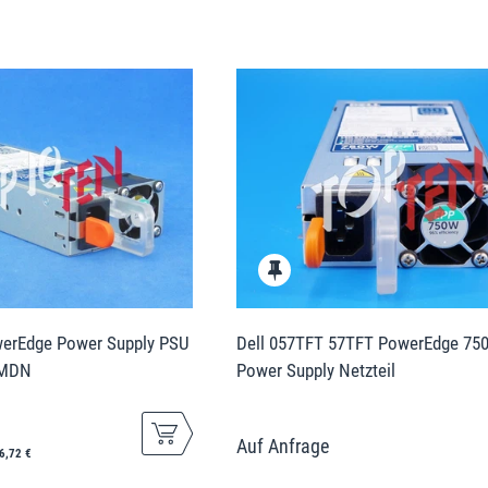
erEdge Power Supply PSU
Dell 057TFT 57TFT PowerEdge 75
JMDN
Power Supply Netzteil
6,72 €