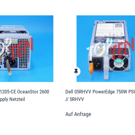
205-CE OceanStor 2600
Dell 05RHVV PowerEdge 750W PSU
ply Netzteil
// 5RHVV