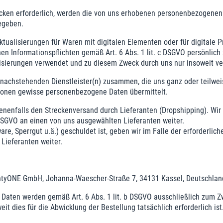
cken erforderlich, werden die von uns erhobenen personenbezogenen 
egeben.
ualisierungen für Waren mit digitalen Elementen oder für digitale Pr
n Informationspflichten gemäß Art. 6 Abs. 1 lit. c DSGVO persönlich 
erungen verwendet und zu diesem Zweck durch uns nur insoweit verarbe
n nachstehenden Dienstleister(n) zusammen, die uns ganz oder teilwe
ionen gewisse personenbezogene Daten übermittelt.
ebenenfalls den Streckenversand durch Lieferanten (Dropshipping). W
b DSGVO an einen von uns ausgewählten Lieferanten weiter.
re, Sperrgut u.ä.) geschuldet ist, geben wir im Falle der erforderli
Lieferanten weiter.
lentyONE GmbH, Johanna-Waescher-Straße 7, 34131 Kassel, Deutschlan
Daten werden gemäß Art. 6 Abs. 1 lit. b DSGVO ausschließlich zum Z
it dies für die Abwicklung der Bestellung tatsächlich erforderlich ist