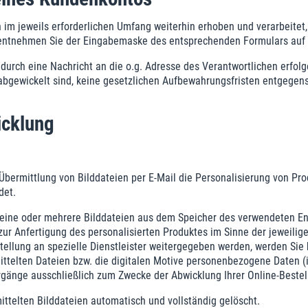
im jeweils erforderlichen Umfang weiterhin erhoben und verarbeitet
d, entnehmen Sie der Eingabemaske des entsprechenden Formulars auf
 durch eine Nachricht an die o.g. Adresse des Verantwortlichen erfo
 abgewickelt sind, keine gesetzlichen Aufbewahrungsfristen entgegens
icklung
Übermittlung von Bilddateien per E-Mail die Personalisierung von Pro
det.
 eine oder mehrere Bilddateien aus dem Speicher des verwendeten En
zur Anfertigung des personalisierten Produktes im Sinne der jeweilig
ellung an spezielle Dienstleister weitergegeben werden, werden Sie h
ittelten Dateien bzw. die digitalen Motive personenbezogene Daten (
gänge ausschließlich zum Zwecke der Abwicklung Ihrer Online-Bestell
ttelten Bilddateien automatisch und vollständig gelöscht.