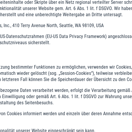
iteninhalte oder Skripte über ein Netz regional verteilter Server sch
nktionalität unserer Website gem. Art. 6 Abs. 1 lit. f DSGVO. Wir ha
herstellt und eine unberechtigte Weitergabe an Dritte untersagt.
Inc., 410 Terry Avenue North, Seattle, WA 98109, USA
U-US-Datenschutzrahmen (EU-US Data Privacy Framework) angeschloss
chutzniveaus sicherstellt.
tzung bestimmter Funktionen zu ermöglichen, verwenden wir Cookies, 
atisch wieder gelöscht (sog. „Session-Cookies“), teilweise verbleib
Im letzteren Fall können Sie die Speicherdauer der Übersicht zu den 
bezogene Daten verarbeitet werden, erfolgt die Verarbeitung gemäß A
en Einwilligung oder gemäß Art. 6 Abs. 1 lit. f DSGVO zur Wahrung uns
staltung des Seitenbesuchs.
n von Cookies informiert werden und einzeln über deren Annahme ent
onalität unserer Website eingeschränkt sein kann.