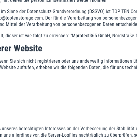
 mit denen Sie persönlich identifiziert werden können.
te im Sinne der Datenschutz-Grundverordnung (DSGVO) ist TOP TEN Co
hop@toptenstorage.com. Der für die Verarbeitung von personenbezogene
und Mittel der Verarbeitung von personenbezogenen Daten entscheide
t, dieser ist wie folgt zu erreichen: "Mprotect365 GmbH, Nordstraße
rer Website
nn Sie sich nicht registrieren oder uns anderweitig Informationen üb
 Website aufrufen, erheben wir die folgenden Daten, die für uns techn
is unseres berechtigten Interesses an der Verbesserung der Stabilität
n uns allerdings vor, die Server-Logfiles nachträglich zu überprüfen,