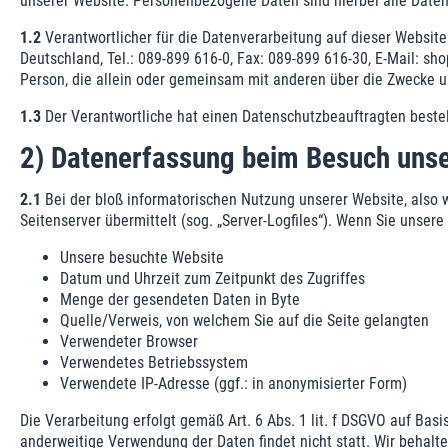
unserer Website. Personenbezogene Daten sind hierbei alle Daten,
1.2
Verantwortlicher für die Datenverarbeitung auf dieser Websi
Deutschland, Tel.: 089-899 616-0, Fax: 089-899 616-30, E-Mail: s
Person, die allein oder gemeinsam mit anderen über die Zwecke 
1.3
Der Verantwortliche hat einen Datenschutzbeauftragten bestell
2) Datenerfassung beim Besuch unse
2.1
Bei der bloß informatorischen Nutzung unserer Website, also we
Seitenserver übermittelt (sog. „Server-Logfiles“). Wenn Sie unsere
Unsere besuchte Website
Datum und Uhrzeit zum Zeitpunkt des Zugriffes
Menge der gesendeten Daten in Byte
Quelle/Verweis, von welchem Sie auf die Seite gelangten
Verwendeter Browser
Verwendetes Betriebssystem
Verwendete IP-Adresse (ggf.: in anonymisierter Form)
Die Verarbeitung erfolgt gemäß Art. 6 Abs. 1 lit. f DSGVO auf Bas
anderweitige Verwendung der Daten findet nicht statt. Wir behalte