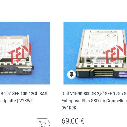
B 2,5" SFF 10K 12Gb SAS
Dell V1R9K 800GB 2,5" SFF 12Gb 
estplatte | V2KWT
Enterprise Plus SSD für Compellent
0V1R9K
69,00 €