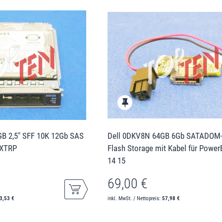
GB 2,5" SFF 10K 12Gb SAS
Dell 0DKV8N 64GB 6Gb SATADOM
XXTRP
Flash Storage mit Kabel für Powe
14 15
69,00 €
3,53 €
inkl. MwSt. / Nettopreis:
57,98 €