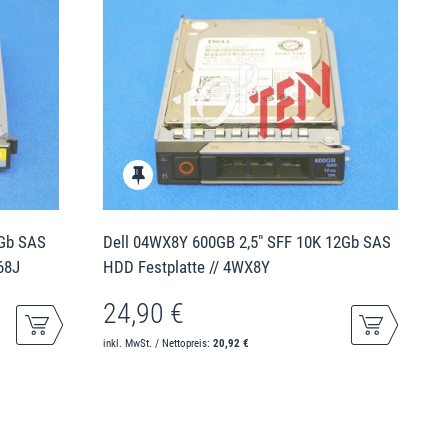
2Gb SAS
Dell 04WX8Y 600GB 2,5" SFF 10K 12Gb SAS
68J
HDD Festplatte // 4WX8Y
24,90 €
inkl. MwSt. / Nettopreis:
20,92 €