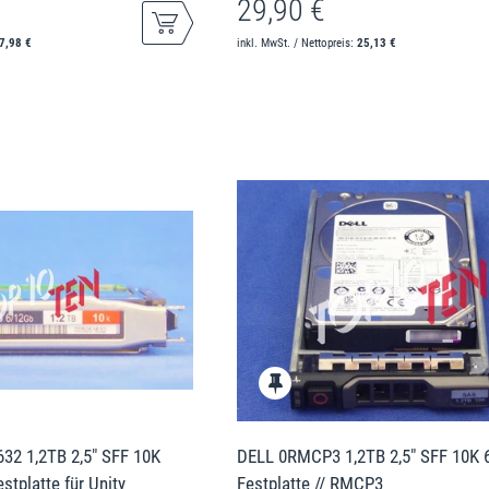
29,90 €
7,98 €
inkl. MwSt. / Nettopreis:
25,13 €
32 1,2TB 2,5" SFF 10K
DELL 0RMCP3 1,2TB 2,5" SFF 10K
tplatte für Unity
Festplatte // RMCP3