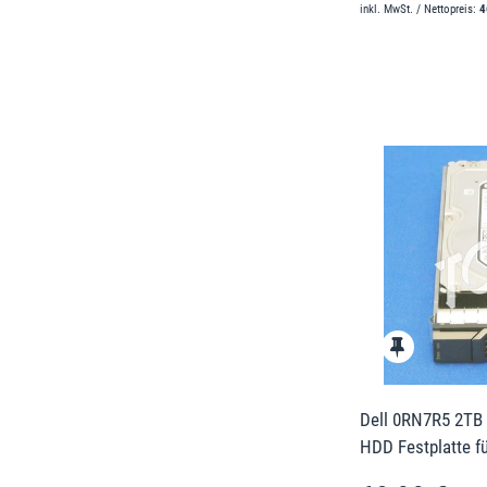
inkl. MwSt. / Nettopreis:
4
Dell 0RN7R5 2TB 
HDD Festplatte f