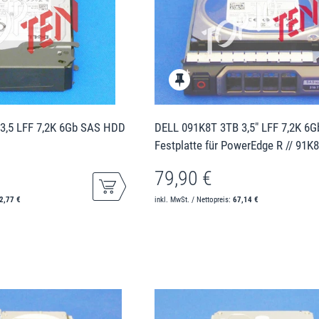
3,5 LFF 7,2K 6Gb SAS HDD
DELL 091K8T 3TB 3,5" LFF 7,2K 6
Festplatte für PowerEdge R // 91K
79,90 €
2,77 €
inkl. MwSt. / Nettopreis:
67,14 €