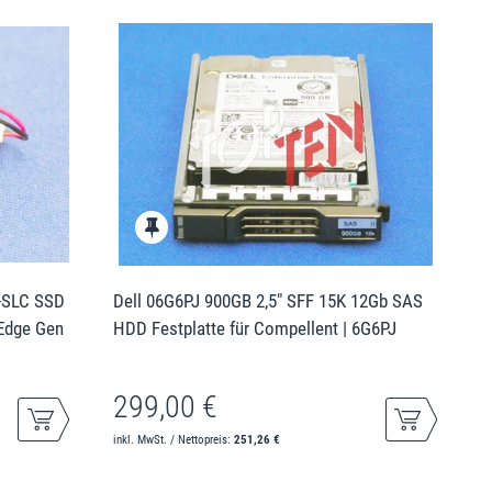
-SLC SSD
Dell 06G6PJ 900GB 2,5" SFF 15K 12Gb SAS
rEdge Gen
HDD Festplatte für Compellent | 6G6PJ
299,00 €
inkl. MwSt. / Nettopreis:
251,26 €