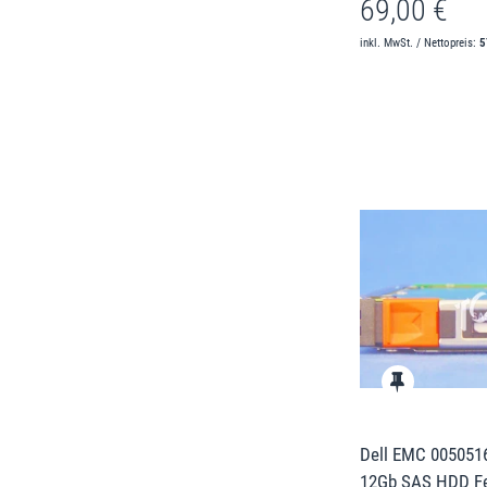
69,00 €
inkl. MwSt. / Nettopreis:
5
Dell EMC 0050516
12Gb SAS HDD Fes