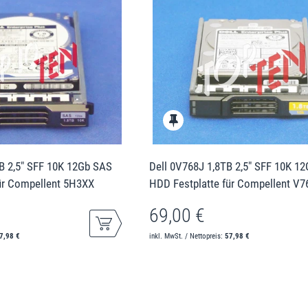
B 2,5" SFF 10K 12Gb SAS
Dell 0V768J 1,8TB 2,5" SFF 10K 1
ür Compellent 5H3XX
HDD Festplatte für Compellent V7
69,00 €
7,98 €
inkl. MwSt. / Nettopreis:
57,98 €