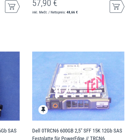
57,90 €
inkl. MwSt. / Nettopreis:
48,66 €
 6Gb SAS
Dell 0TRCN6 600GB 2,5" SFF 15K 12Gb SAS
Festplatte für PowerEdge // TRCN6