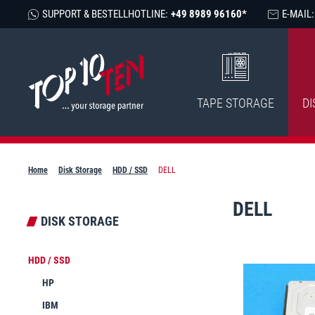
SUPPORT & BESTELLHOTLINE:
+49 8989 96160*
E-MAIL:
TAPE STORAGE
DI
Home
Disk Storage
HDD / SSD
DELL
DELL
DISK STORAGE
HDD / SSD
HP
IBM