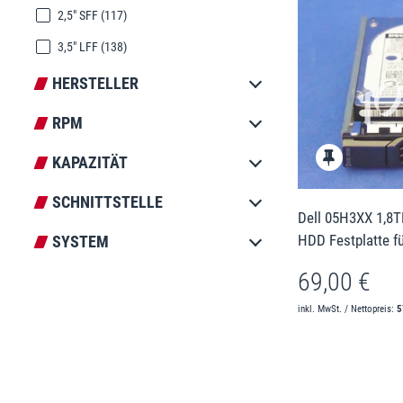
2,5" SFF
(117)
3,5" LFF
(138)
HERSTELLER
RPM
KAPAZITÄT
SCHNITTSTELLE
Dell 05H3XX 1,8T
HDD Festplatte f
SYSTEM
69,00 €
inkl. MwSt. / Nettopreis:
5