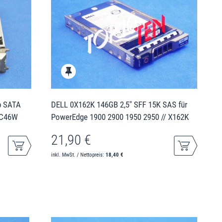
b SATA
DELL 0X162K 146GB 2,5" SFF 15K SAS für
 3C46W
PowerEdge 1900 2900 1950 2950 // X162K
21,90 €
inkl. MwSt. / Nettopreis:
18,40 €