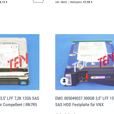
6,13 €
inkl. MwSt. / Nettopreis:
57,98 €
3,5" LFF 7,2K 12Gb SAS
EMC 005049037 300GB 3,5" LFF 1
ür Compellent | RN7R5
SAS HDD Festplatte für VNX