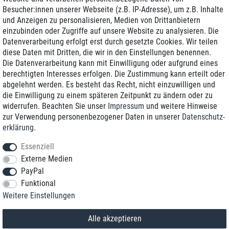
Besucher:innen unserer Webseite (z.B. IP-Adresse), um z.B. Inhalte
und Anzeigen zu personalisieren, Medien von Drittanbietern
einzubinden oder Zugriffe auf unsere Website zu analysieren. Die
Zustellung am nächsten Werktag
Datenverarbeitung erfolgt erst durch gesetzte Cookies. Wir teilen
Günstiger Versand
diese Daten mit Dritten, die wir in den Einstellungen benennen.
Die Datenverarbeitung kann mit Einwilligung oder aufgrund eines
Generalüberholt mit Garantie
berechtigten Interesses erfolgen. Die Zustimmung kann erteilt oder
abgelehnt werden. Es besteht das Recht, nicht einzuwilligen und
die Einwilligung zu einem späteren Zeitpunkt zu ändern oder zu
widerrufen. Beachten Sie unser
Impressum
und weitere Hinweise
+49 8989 96160*
zur Verwendung personenbezogener Daten in unserer
Daten­schutz­
erklärung
.
shop@toptenstorage.com
Essenziell
Externe Medien
PayPal
*Sie erreichen uns zum Ortstarif von Montag bis Freitag von 9 Uhr - 18 Uhr.
Funktional
Alle Preise inkl. MwSt. und zzgl. Versand
Weitere Einstellungen
© 2018 TOP TEN Computervertrieb GmbH
Alle Rechte vorbehalten.
powered by
createyourtemplate
Alle akzeptieren