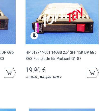
K DP 6Gb
HP 512744-001 146GB 2,5" SFF 15K DP 6Gb
003
SAS Festplatte für ProLiant G1 G7
19,90 €
inkl. MwSt. / Nettopreis:
16,72 €