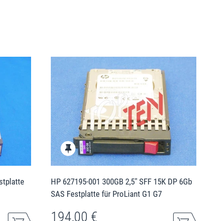
stplatte
HP 627195-001 300GB 2,5" SFF 15K DP 6Gb
SAS Festplatte für ProLiant G1 G7
194,00 €