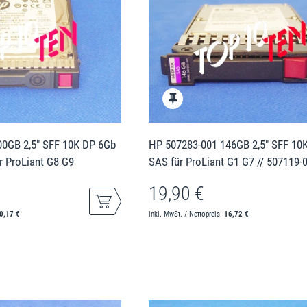
00GB 2,5" SFF 10K DP 6Gb
HP 507283-001 146GB 2,5" SFF 10
r ProLiant G8 G9
SAS für ProLiant G1 G7 // 507119-
19,90 €
0,17 €
inkl. MwSt. / Nettopreis:
16,72 €