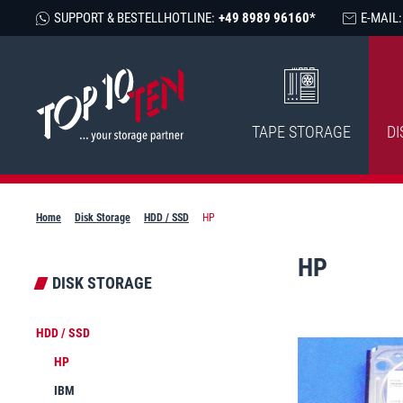
SUPPORT & BESTELLHOTLINE:
+49 8989 96160*
E-MAIL:
TAPE STORAGE
DI
Home
Disk Storage
HDD / SSD
HP
HP
DISK STORAGE
HDD / SSD
HP
IBM