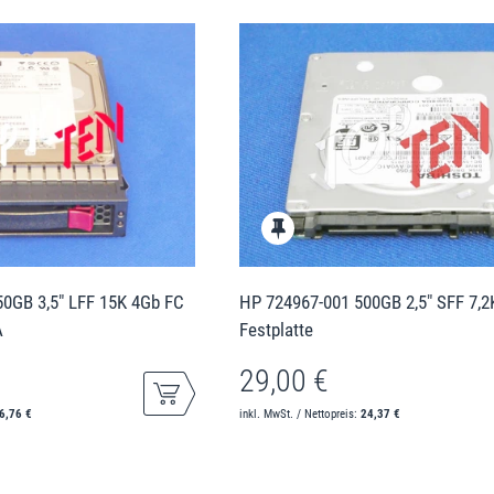
0GB 3,5" LFF 15K 4Gb FC
HP 724967-001 500GB 2,5" SFF 7,
A
Festplatte
29,00 €
6,76 €
inkl. MwSt. / Nettopreis:
24,37 €