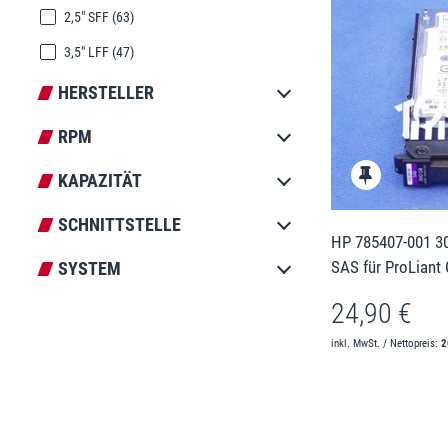
2,5" SFF
(63)
3,5" LFF
(47)
HERSTELLER
RPM
KAPAZITÄT
SCHNITTSTELLE
HP 785407-001 30
SAS für ProLiant
SYSTEM
24,90 €
inkl. MwSt. / Nettopreis:
2