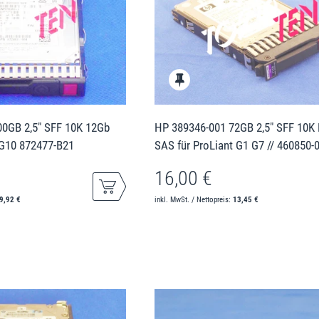
0GB 2,5" SFF 10K 12Gb
HP 389346-001 72GB 2,5" SFF 10K
 G10 872477-B21
SAS für ProLiant G1 G7 // 460850-
16,00 €
9,92 €
inkl. MwSt. / Nettopreis:
13,45 €