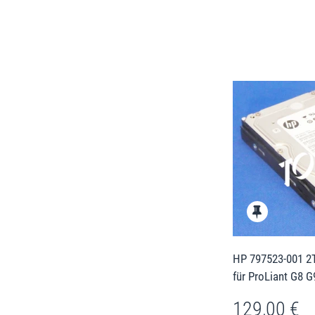
HP 797523-001 2T
für ProLiant G8 G
129,00 €