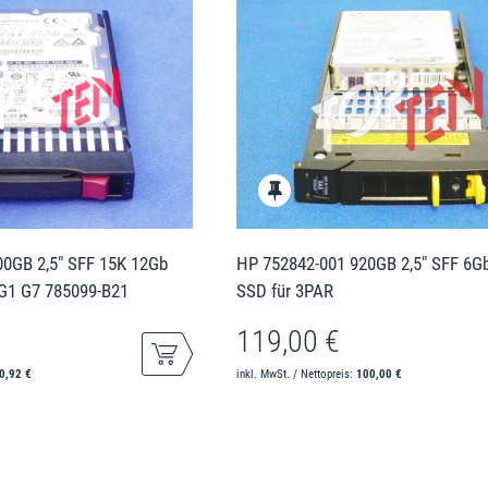
0GB 2,5" SFF 15K 12Gb
HP 752842-001 920GB 2,5" SFF 6G
 G1 G7 785099-B21
SSD für 3PAR
119,00 €
0,92 €
inkl. MwSt. / Nettopreis:
100,00 €