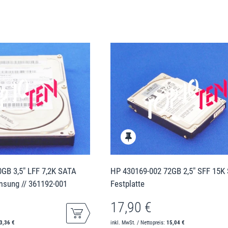
GB 3,5" LFF 7,2K SATA
HP 430169-002 72GB 2,5" SFF 15K
amsung // 361192-001
Festplatte
17,90 €
3,36 €
inkl. MwSt. / Nettopreis:
15,04 €