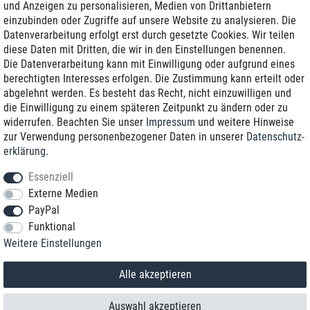
und Anzeigen zu personalisieren, Medien von Drittanbietern
einzubinden oder Zugriffe auf unsere Website zu analysieren. Die
Zustellung am nächsten Werktag
Datenverarbeitung erfolgt erst durch gesetzte Cookies. Wir teilen
Günstiger Versand
diese Daten mit Dritten, die wir in den Einstellungen benennen.
Die Datenverarbeitung kann mit Einwilligung oder aufgrund eines
Generalüberholt mit Garantie
berechtigten Interesses erfolgen. Die Zustimmung kann erteilt oder
abgelehnt werden. Es besteht das Recht, nicht einzuwilligen und
die Einwilligung zu einem späteren Zeitpunkt zu ändern oder zu
widerrufen. Beachten Sie unser
Impressum
und weitere Hinweise
+49 8989 96160*
zur Verwendung personenbezogener Daten in unserer
Daten­schutz­
erklärung
.
shop@toptenstorage.com
Essenziell
Externe Medien
PayPal
*Sie erreichen uns zum Ortstarif von Montag bis Freitag von 9 Uhr - 18 Uhr.
Funktional
Alle Preise inkl. MwSt. und zzgl. Versand
Weitere Einstellungen
© 2018 TOP TEN Computervertrieb GmbH
Alle Rechte vorbehalten.
powered by
createyourtemplate
Alle akzeptieren
Auswahl akzeptieren