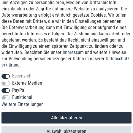
und Anzeigen zu personalisieren, Medien von Drittanbietern
einzubinden oder Zugriffe auf unsere Website zu analysieren. Die
Zustellung am nächsten Werktag
Datenverarbeitung erfolgt erst durch gesetzte Cookies. Wir teilen
Günstiger Versand
diese Daten mit Dritten, die wir in den Einstellungen benennen.
Die Datenverarbeitung kann mit Einwilligung oder aufgrund eines
Generalüberholt mit Garantie
berechtigten Interesses erfolgen. Die Zustimmung kann erteilt oder
abgelehnt werden. Es besteht das Recht, nicht einzuwilligen und
die Einwilligung zu einem späteren Zeitpunkt zu ändern oder zu
widerrufen. Beachten Sie unser
Impressum
und weitere Hinweise
+49 8989 96160*
zur Verwendung personenbezogener Daten in unserer
Daten­schutz­
erklärung
.
shop@toptenstorage.com
Essenziell
Externe Medien
PayPal
*Sie erreichen uns zum Ortstarif von Montag bis Freitag von 9 Uhr - 18 Uhr.
Funktional
Alle Preise inkl. MwSt. und zzgl. Versand
Weitere Einstellungen
© 2018 TOP TEN Computervertrieb GmbH
Alle Rechte vorbehalten.
powered by
createyourtemplate
Alle akzeptieren
Auswahl akzeptieren