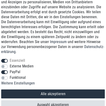
und Anzeigen zu personalisieren, Medien von Drittanbietern
einzubinden oder Zugriffe auf unsere Website zu analysieren. Die
Zustellung am nächsten Werktag
Datenverarbeitung erfolgt erst durch gesetzte Cookies. Wir teilen
Günstiger Versand
diese Daten mit Dritten, die wir in den Einstellungen benennen.
Die Datenverarbeitung kann mit Einwilligung oder aufgrund eines
Generalüberholt mit Garantie
berechtigten Interesses erfolgen. Die Zustimmung kann erteilt oder
abgelehnt werden. Es besteht das Recht, nicht einzuwilligen und
die Einwilligung zu einem späteren Zeitpunkt zu ändern oder zu
widerrufen. Beachten Sie unser
Impressum
und weitere Hinweise
+49 8989 96160*
zur Verwendung personenbezogener Daten in unserer
Daten­schutz­
erklärung
.
shop@toptenstorage.com
Essenziell
Externe Medien
PayPal
*Sie erreichen uns zum Ortstarif von Montag bis Freitag von 9 Uhr - 18 Uhr.
Funktional
Alle Preise inkl. MwSt. und zzgl. Versand
Weitere Einstellungen
© 2018 TOP TEN Computervertrieb GmbH
Alle Rechte vorbehalten.
powered by
createyourtemplate
Alle akzeptieren
Auswahl akzeptieren