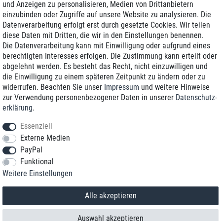
und Anzeigen zu personalisieren, Medien von Drittanbietern
einzubinden oder Zugriffe auf unsere Website zu analysieren. Die
Zustellung am nächsten Werktag
Datenverarbeitung erfolgt erst durch gesetzte Cookies. Wir teilen
Günstiger Versand
diese Daten mit Dritten, die wir in den Einstellungen benennen.
Die Datenverarbeitung kann mit Einwilligung oder aufgrund eines
Generalüberholt mit Garantie
berechtigten Interesses erfolgen. Die Zustimmung kann erteilt oder
abgelehnt werden. Es besteht das Recht, nicht einzuwilligen und
die Einwilligung zu einem späteren Zeitpunkt zu ändern oder zu
widerrufen. Beachten Sie unser
Impressum
und weitere Hinweise
+49 8989 96160*
zur Verwendung personenbezogener Daten in unserer
Daten­schutz­
erklärung
.
shop@toptenstorage.com
Essenziell
Externe Medien
PayPal
*Sie erreichen uns zum Ortstarif von Montag bis Freitag von 9 Uhr - 18 Uhr.
Funktional
Alle Preise inkl. MwSt. und zzgl. Versand
Weitere Einstellungen
© 2018 TOP TEN Computervertrieb GmbH
Alle Rechte vorbehalten.
powered by
createyourtemplate
Alle akzeptieren
Auswahl akzeptieren