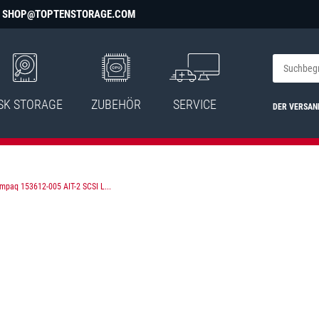
SHOP@TOPTENSTORAGE.COM
SK STORAGE
ZUBEHÖR
SERVICE
DER VERSAN
mpaq 153612-005 AIT-2 SCSI L...