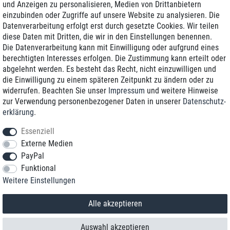
und Anzeigen zu personalisieren, Medien von Drittanbietern
einzubinden oder Zugriffe auf unsere Website zu analysieren. Die
Zustellung am nächsten Werktag
Datenverarbeitung erfolgt erst durch gesetzte Cookies. Wir teilen
Günstiger Versand
diese Daten mit Dritten, die wir in den Einstellungen benennen.
Die Datenverarbeitung kann mit Einwilligung oder aufgrund eines
Generalüberholt mit Garantie
berechtigten Interesses erfolgen. Die Zustimmung kann erteilt oder
abgelehnt werden. Es besteht das Recht, nicht einzuwilligen und
die Einwilligung zu einem späteren Zeitpunkt zu ändern oder zu
widerrufen. Beachten Sie unser
Impressum
und weitere Hinweise
+49 8989 96160*
zur Verwendung personenbezogener Daten in unserer
Daten­schutz­
erklärung
.
shop@toptenstorage.com
Essenziell
Externe Medien
PayPal
*Sie erreichen uns zum Ortstarif von Montag bis Freitag von 9 Uhr - 18 Uhr.
Funktional
Alle Preise inkl. MwSt. und zzgl. Versand
Weitere Einstellungen
© 2018 TOP TEN Computervertrieb GmbH
Alle Rechte vorbehalten.
powered by
createyourtemplate
Alle akzeptieren
Auswahl akzeptieren