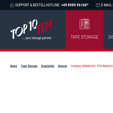
SUPPORT & BESTELLHOTLINE:
+49 8989 96160*
E-MAIL:
TAPE STORAGE
DI
Home
Tape Storage
Ersatzteile
Diverse
Compaq 340849-001 CPQ Robotics