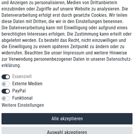
und Anzeigen zu personalisieren, Medien von Drittanbietern
einzubinden oder Zugriffe auf unsere Website zu analysieren. Die
Zustellung am nächsten Werktag
Datenverarbeitung erfolgt erst durch gesetzte Cookies. Wir teilen
Günstiger Versand
diese Daten mit Dritten, die wir in den Einstellungen benennen.
Die Datenverarbeitung kann mit Einwilligung oder aufgrund eines
Generalüberholt mit Garantie
berechtigten Interesses erfolgen. Die Zustimmung kann erteilt oder
abgelehnt werden. Es besteht das Recht, nicht einzuwilligen und
die Einwilligung zu einem späteren Zeitpunkt zu ändern oder zu
widerrufen. Beachten Sie unser
Impressum
und weitere Hinweise
+49 8989 96160*
zur Verwendung personenbezogener Daten in unserer
Daten­schutz­
erklärung
.
shop@toptenstorage.com
Essenziell
Externe Medien
PayPal
*Sie erreichen uns zum Ortstarif von Montag bis Freitag von 9 Uhr - 18 Uhr.
Funktional
Alle Preise inkl. MwSt. und zzgl. Versand
Weitere Einstellungen
© 2018 TOP TEN Computervertrieb GmbH
Alle Rechte vorbehalten.
powered by
createyourtemplate
Alle akzeptieren
Auswahl akzeptieren