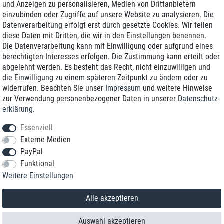
und Anzeigen zu personalisieren, Medien von Drittanbietern
einzubinden oder Zugriffe auf unsere Website zu analysieren. Die
Zustellung am nächsten Werktag
Datenverarbeitung erfolgt erst durch gesetzte Cookies. Wir teilen
Günstiger Versand
diese Daten mit Dritten, die wir in den Einstellungen benennen.
Die Datenverarbeitung kann mit Einwilligung oder aufgrund eines
Generalüberholt mit Garantie
berechtigten Interesses erfolgen. Die Zustimmung kann erteilt oder
abgelehnt werden. Es besteht das Recht, nicht einzuwilligen und
die Einwilligung zu einem späteren Zeitpunkt zu ändern oder zu
widerrufen. Beachten Sie unser
Impressum
und weitere Hinweise
+49 8989 96160*
zur Verwendung personenbezogener Daten in unserer
Daten­schutz­
erklärung
.
shop@toptenstorage.com
Essenziell
Externe Medien
PayPal
*Sie erreichen uns zum Ortstarif von Montag bis Freitag von 9 Uhr - 18 Uhr.
Funktional
Alle Preise inkl. MwSt. und zzgl. Versand
Weitere Einstellungen
© 2018 TOP TEN Computervertrieb GmbH
Alle Rechte vorbehalten.
powered by
createyourtemplate
Alle akzeptieren
Auswahl akzeptieren