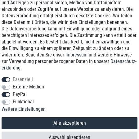
und Anzeigen zu personalisieren, Medien von Drittanbietern
einzubinden oder Zugriffe auf unsere Website zu analysieren. Die
Zustellung am nächsten Werktag
Datenverarbeitung erfolgt erst durch gesetzte Cookies. Wir teilen
Günstiger Versand
diese Daten mit Dritten, die wir in den Einstellungen benennen.
Die Datenverarbeitung kann mit Einwilligung oder aufgrund eines
Generalüberholt mit Garantie
berechtigten Interesses erfolgen. Die Zustimmung kann erteilt oder
abgelehnt werden. Es besteht das Recht, nicht einzuwilligen und
die Einwilligung zu einem späteren Zeitpunkt zu ändern oder zu
widerrufen. Beachten Sie unser
Impressum
und weitere Hinweise
+49 8989 96160*
zur Verwendung personenbezogener Daten in unserer
Daten­schutz­
erklärung
.
shop@toptenstorage.com
Essenziell
Externe Medien
PayPal
*Sie erreichen uns zum Ortstarif von Montag bis Freitag von 9 Uhr - 18 Uhr.
Funktional
Alle Preise inkl. MwSt. und zzgl. Versand
Weitere Einstellungen
© 2018 TOP TEN Computervertrieb GmbH
Alle Rechte vorbehalten.
powered by
createyourtemplate
Alle akzeptieren
Auswahl akzeptieren