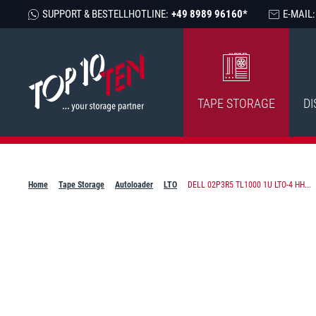
SUPPORT & BESTELLHOTLINE:
+49 8989 96160*
E-MAIL:
TAPE STORAGE
DI
Home
Tape Storage
Autoloader
LTO
DELL 02P3R5 TL1000 1U LTO-4 HH...