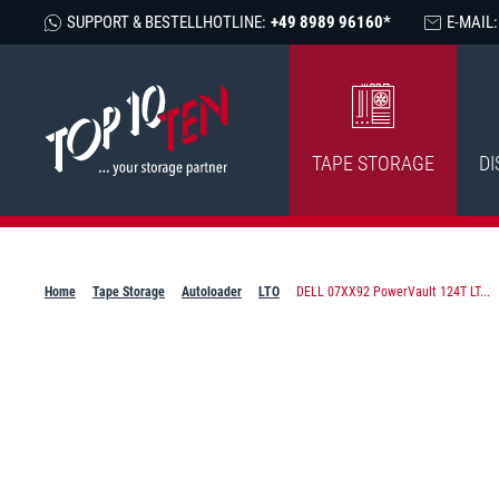
SUPPORT & BESTELLHOTLINE:
+49 8989 96160*
E-MAIL:
TAPE STORAGE
DI
Home
Tape Storage
Autoloader
LTO
DELL 07XX92 PowerVault 124T LT...