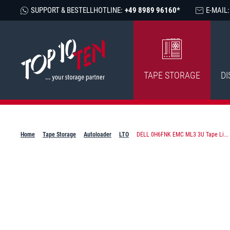
SUPPORT & BESTELLHOTLINE:
+49 8989 96160*
E-MAIL:
TAPE STORAGE
DI
Home
Tape Storage
Autoloader
LTO
DELL 0H6FNK EMC ML3 3U Tape Li...