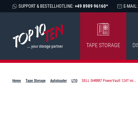
SUPPORT & BESTELLHOTLINE:
+49 8989 96160*
E-MAIL:
TAPE STORAGE
DI
Home
Tape Storage
Autoloader
LTO
DELL 0HRRR7 PowerVault 124T mi...