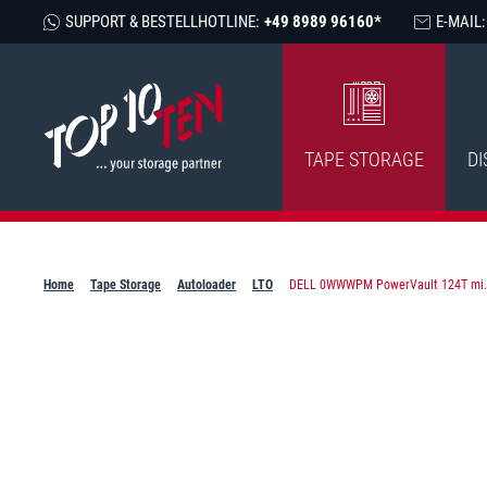
SUPPORT & BESTELLHOTLINE:
+49 8989 96160*
E-MAIL:
TAPE STORAGE
DI
Home
Tape Storage
Autoloader
LTO
DELL 0WWWPM PowerVault 124T mi.