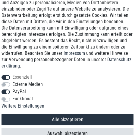
und Anzeigen zu personalisieren, Medien von Drittanbietern
einzubinden oder Zugriffe auf unsere Website zu analysieren. Die
Zustellung am nächsten Werktag
Datenverarbeitung erfolgt erst durch gesetzte Cookies. Wir teilen
Günstiger Versand
diese Daten mit Dritten, die wir in den Einstellungen benennen.
Die Datenverarbeitung kann mit Einwilligung oder aufgrund eines
Generalüberholt mit Garantie
berechtigten Interesses erfolgen. Die Zustimmung kann erteilt oder
abgelehnt werden. Es besteht das Recht, nicht einzuwilligen und
die Einwilligung zu einem späteren Zeitpunkt zu ändern oder zu
widerrufen. Beachten Sie unser
Impressum
und weitere Hinweise
+49 8989 96160*
zur Verwendung personenbezogener Daten in unserer
Daten­schutz­
erklärung
.
shop@toptenstorage.com
Essenziell
Externe Medien
PayPal
*Sie erreichen uns zum Ortstarif von Montag bis Freitag von 9 Uhr - 18 Uhr.
Funktional
Alle Preise inkl. MwSt. und zzgl. Versand
Weitere Einstellungen
© 2018 TOP TEN Computervertrieb GmbH
Alle Rechte vorbehalten.
powered by
createyourtemplate
Alle akzeptieren
Auswahl akzeptieren