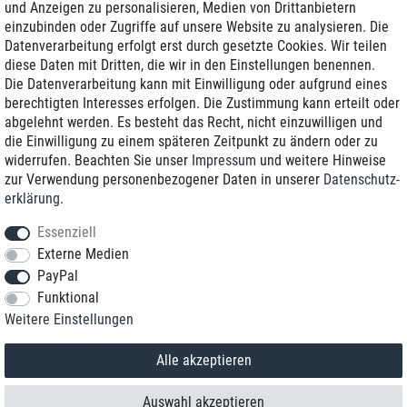
und Anzeigen zu personalisieren, Medien von Drittanbietern
einzubinden oder Zugriffe auf unsere Website zu analysieren. Die
Zustellung am nächsten Werktag
Datenverarbeitung erfolgt erst durch gesetzte Cookies. Wir teilen
Günstiger Versand
diese Daten mit Dritten, die wir in den Einstellungen benennen.
Die Datenverarbeitung kann mit Einwilligung oder aufgrund eines
Generalüberholt mit Garantie
berechtigten Interesses erfolgen. Die Zustimmung kann erteilt oder
abgelehnt werden. Es besteht das Recht, nicht einzuwilligen und
die Einwilligung zu einem späteren Zeitpunkt zu ändern oder zu
widerrufen. Beachten Sie unser
Impressum
und weitere Hinweise
+49 8989 96160*
zur Verwendung personenbezogener Daten in unserer
Daten­schutz­
erklärung
.
shop@toptenstorage.com
Essenziell
Externe Medien
PayPal
*Sie erreichen uns zum Ortstarif von Montag bis Freitag von 9 Uhr - 18 Uhr.
Funktional
Alle Preise inkl. MwSt. und zzgl. Versand
Weitere Einstellungen
© 2018 TOP TEN Computervertrieb GmbH
Alle Rechte vorbehalten.
powered by
createyourtemplate
Alle akzeptieren
Auswahl akzeptieren