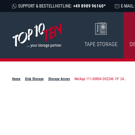
SUPPORT & BESTELLHOTLINE:
+49 8989 96160*
E-MAIL:
TAPE STORAGE
DI
Home
Disk Storage
Storage Arrays
NetApp 111-00804 DS2246 19" 24...