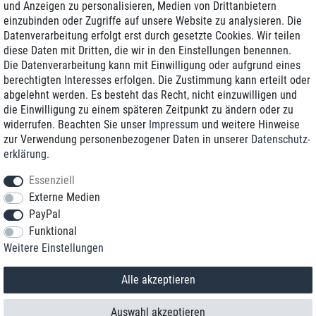
und Anzeigen zu personalisieren, Medien von Drittanbietern
einzubinden oder Zugriffe auf unsere Website zu analysieren. Die
Zustellung am nächsten Werktag
Datenverarbeitung erfolgt erst durch gesetzte Cookies. Wir teilen
Günstiger Versand
diese Daten mit Dritten, die wir in den Einstellungen benennen.
Die Datenverarbeitung kann mit Einwilligung oder aufgrund eines
Generalüberholt mit Garantie
berechtigten Interesses erfolgen. Die Zustimmung kann erteilt oder
abgelehnt werden. Es besteht das Recht, nicht einzuwilligen und
die Einwilligung zu einem späteren Zeitpunkt zu ändern oder zu
widerrufen. Beachten Sie unser
Impressum
und weitere Hinweise
+49 8989 96160*
zur Verwendung personenbezogener Daten in unserer
Daten­schutz­
erklärung
.
shop@toptenstorage.com
Essenziell
Externe Medien
PayPal
*Sie erreichen uns zum Ortstarif von Montag bis Freitag von 9 Uhr - 18 Uhr.
Funktional
Alle Preise inkl. MwSt. und zzgl. Versand
Weitere Einstellungen
© 2018 TOP TEN Computervertrieb GmbH
Alle Rechte vorbehalten.
powered by
createyourtemplate
Alle akzeptieren
Auswahl akzeptieren