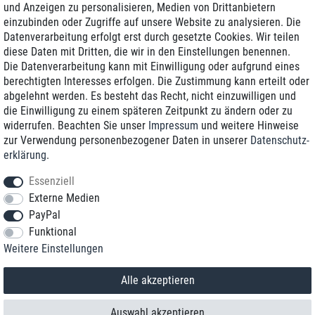
und Anzeigen zu personalisieren, Medien von Drittanbietern
einzubinden oder Zugriffe auf unsere Website zu analysieren. Die
Zustellung am nächsten Werktag
Datenverarbeitung erfolgt erst durch gesetzte Cookies. Wir teilen
Günstiger Versand
diese Daten mit Dritten, die wir in den Einstellungen benennen.
Die Datenverarbeitung kann mit Einwilligung oder aufgrund eines
Generalüberholt mit Garantie
berechtigten Interesses erfolgen. Die Zustimmung kann erteilt oder
abgelehnt werden. Es besteht das Recht, nicht einzuwilligen und
die Einwilligung zu einem späteren Zeitpunkt zu ändern oder zu
widerrufen. Beachten Sie unser
Impressum
und weitere Hinweise
+49 8989 96160*
zur Verwendung personenbezogener Daten in unserer
Daten­schutz­
erklärung
.
shop@toptenstorage.com
Essenziell
Externe Medien
PayPal
*Sie erreichen uns zum Ortstarif von Montag bis Freitag von 9 Uhr - 18 Uhr.
Funktional
Alle Preise inkl. MwSt. und zzgl. Versand
Weitere Einstellungen
© 2018 TOP TEN Computervertrieb GmbH
Alle Rechte vorbehalten.
powered by
createyourtemplate
Alle akzeptieren
Auswahl akzeptieren