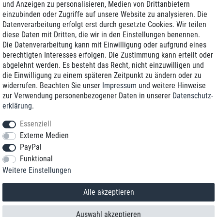
und Anzeigen zu personalisieren, Medien von Drittanbietern
einzubinden oder Zugriffe auf unsere Website zu analysieren. Die
Zustellung am nächsten Werktag
Datenverarbeitung erfolgt erst durch gesetzte Cookies. Wir teilen
Günstiger Versand
diese Daten mit Dritten, die wir in den Einstellungen benennen.
Die Datenverarbeitung kann mit Einwilligung oder aufgrund eines
Generalüberholt mit Garantie
berechtigten Interesses erfolgen. Die Zustimmung kann erteilt oder
abgelehnt werden. Es besteht das Recht, nicht einzuwilligen und
die Einwilligung zu einem späteren Zeitpunkt zu ändern oder zu
widerrufen. Beachten Sie unser
Impressum
und weitere Hinweise
+49 8989 96160*
zur Verwendung personenbezogener Daten in unserer
Daten­schutz­
erklärung
.
shop@toptenstorage.com
Essenziell
Externe Medien
PayPal
*Sie erreichen uns zum Ortstarif von Montag bis Freitag von 9 Uhr - 18 Uhr.
Funktional
Alle Preise inkl. MwSt. und zzgl. Versand
Weitere Einstellungen
© 2018 TOP TEN Computervertrieb GmbH
Alle Rechte vorbehalten.
powered by
createyourtemplate
Alle akzeptieren
Auswahl akzeptieren