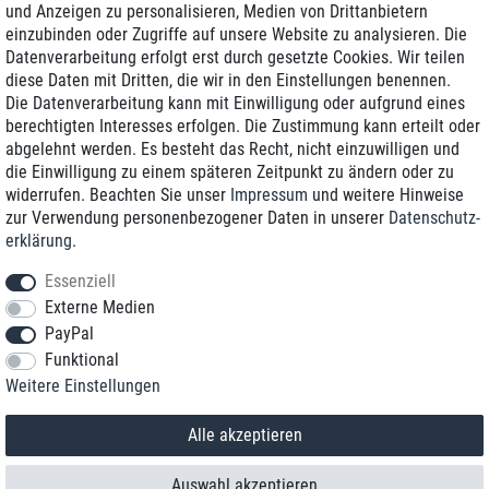
und Anzeigen zu personalisieren, Medien von Drittanbietern
einzubinden oder Zugriffe auf unsere Website zu analysieren. Die
Zustellung am nächsten Werktag
Datenverarbeitung erfolgt erst durch gesetzte Cookies. Wir teilen
Günstiger Versand
diese Daten mit Dritten, die wir in den Einstellungen benennen.
Die Datenverarbeitung kann mit Einwilligung oder aufgrund eines
Generalüberholt mit Garantie
berechtigten Interesses erfolgen. Die Zustimmung kann erteilt oder
abgelehnt werden. Es besteht das Recht, nicht einzuwilligen und
die Einwilligung zu einem späteren Zeitpunkt zu ändern oder zu
widerrufen. Beachten Sie unser
Impressum
und weitere Hinweise
+49 8989 96160*
zur Verwendung personenbezogener Daten in unserer
Daten­schutz­
erklärung
.
shop@toptenstorage.com
Essenziell
Externe Medien
PayPal
*Sie erreichen uns zum Ortstarif von Montag bis Freitag von 9 Uhr - 18 Uhr.
Funktional
Alle Preise inkl. MwSt. und zzgl. Versand
Weitere Einstellungen
© 2018 TOP TEN Computervertrieb GmbH
Alle Rechte vorbehalten.
powered by
createyourtemplate
Alle akzeptieren
Auswahl akzeptieren