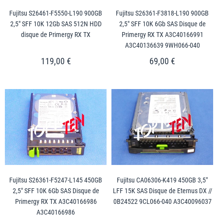
Fujitsu S26461-F5550-L190 900GB
Fujitsu S26361-F3818-L190 900GB
2,5" SFF 10K 12Gb SAS 512N HDD
2,5" SFF 10K 6Gb SAS Disque de
disque de Primergy RX TX
Primergy RX TX A3C40166991
A3C40136639 9WH066-040
119,00 €
69,00 €
Fujitsu S26361-F5247-L145 450GB
Fujitsu CA06306-K419 450GB 3,5"
2,5" SFF 10K 6Gb SAS Disque de
LFF 15K SAS Disque de Eternus DX //
Primergy RX TX A3C40166986
0B24522 9CL066-040 A3C40096037
A3C40166986