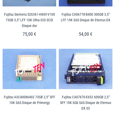
Fujitsu Siemens S26361-H845-V100
Fujitsu CA06778-B400 300GB 3,5"
73GB 3,5" LFF 10K Ultra-320 SCSI
LFF 15K SAS Disque de Eternus DX
Disque dur
75,00 €
54,00 €
Fujitsu A3C40086402 73GB 2,5" SFF
Fujitsu CA07670-E652 600GB 2,5"
10K SAS Disque de Primergy
SFF 10K 6Gb SAS Disque de Eternus
DX S3