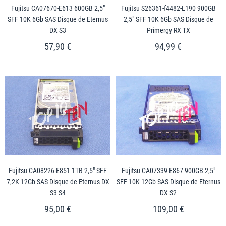
Fujitsu CA07670-E613 600GB 2,5"
Fujitsu S26361-f4482-L190 900GB
SFF 10K 6Gb SAS Disque de Eternus
2,5" SFF 10K 6Gb SAS Disque de
DX S3
Primergy RX TX
57,90 €
94,99 €
Fujitsu CA08226-E851 1TB 2,5" SFF
Fujitsu CA07339-E867 900GB 2,5"
7,2K 12Gb SAS Disque de Eternus DX
SFF 10K 12Gb SAS Disque de Eternus
S3 S4
DX S2
95,00 €
109,00 €