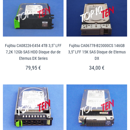
Fujitsu CA08226-E454 4TB 3,5" LFF
Fujitsu CA06778-B23000CS 146GB
7,2K 12Gb SAS HDD Disque dur de
3,5" LFF 15K SAS Disque de Eternus
Eternus DX Series
DX
79,95 €
34,00 €