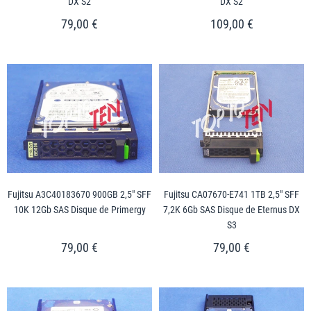
DX S2
DX S2
79,00 €
109,00 €
Fujitsu A3C40183670 900GB 2,5" SFF
Fujitsu CA07670-E741 1TB 2,5" SFF
10K 12Gb SAS Disque de Primergy
7,2K 6Gb SAS Disque de Eternus DX
S3
79,00 €
79,00 €