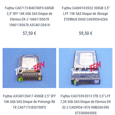
Fujitsu CA07173-B40700FS 600GB
Fujitsu CA06910-E032 300GB 3,5"
2,5" SFF 10K 6Gb SAS Disque de
LFF 15K SAS Disque de Storage
Eternus DX // 10601185678
ETERNUS DX60 CA05954-0264
10601185678 A3C40120418
57,50 €
59,50 €
Fujitsu A3C40120417 450GB 2,5" SFF
Fujitsu CA07339-E013 3TB 3,5" LFF
10K 6Gb SAS Disque de Primergy RX
7,2K 6Gb SAS Disque de Eternus DX
TX CA07173-B30700FS
S2 // CA05954-1876 9SM260-090
ST33000650SS