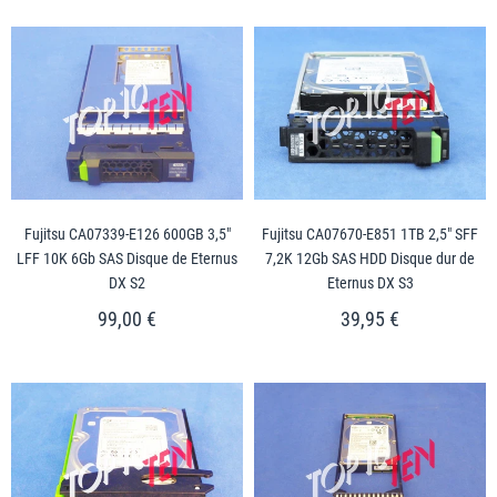
Fujitsu CA07339-E126 600GB 3,5"
Fujitsu CA07670-E851 1TB 2,5" SFF
LFF 10K 6Gb SAS Disque de Eternus
7,2K 12Gb SAS HDD Disque dur de
DX S2
Eternus DX S3
99,00 €
39,95 €