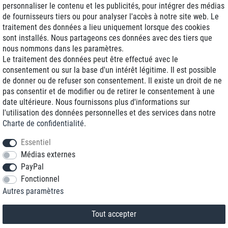
personnaliser le contenu et les publicités, pour intégrer des médias
de fournisseurs tiers ou pour analyser l'accès à notre site web. Le
traitement des données a lieu uniquement lorsque des cookies
Livraison J+1
sont installés. Nous partageons ces données avec des tiers que
Frais d'expédition réduits
nous nommons dans les paramètres.
Le traitement des données peut être effectué avec le
Reconditionnée avec garantie
consentement ou sur la base d'un intérêt légitime. Il est possible
de donner ou de refuser son consentement. Il existe un droit de ne
pas consentir et de modifier ou de retirer le consentement à une
date ultérieure. Nous fournissons plus d'informations sur
+33 1 70 99 07 94 *
l'utilisation des données personnelles et des services dans notre
Charte de confidentialité
.
shop@toptenstorage.com
Essentiel
Médias externes
PayPal
* Vous pouvez nous joindre aux tarifs locaux du lundi au vendredi de 9h à 18h.
Fonctionnel
Tous les prix incluent la TVA et la livraison
Autres paramètres
© 2018 TOP TEN Computervertrieb GmbH
Tous droits réservés.
powered by
createyourtemplate
Tout accepter