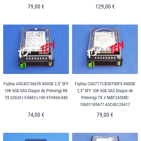
79,00 €
129,00 €
Fujitsu A3C40136639 900GB 2,5" SFF
Fujitsu CA07173-B30700FS 450GB
10K 6Gb SAS Disque de Primergy RX
2,5" SFF 10K 6Gb SAS Disque de
TX S26361-F4482-L190 9TH066-040
Primergy TX // MBF2450RC
10601185677 A3C40120417
74,00 €
79,00 €