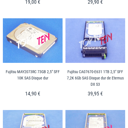
19,00 €
29,90 €
Fujitsu MAY2073RC 73GB 2,5" SFF
Fujitsu CA07670-E631 1TB 2,5" SFF
10K SAS Disque dur
7,2K 6Gb SAS Disque dur de Eternus
DX S3
14,90 €
39,95 €