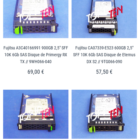
Fujitsu A3C40166991 900GB 2,5" SFF
Fujitsu CA07339-E523 600GB 2,5"
10K 6Gb SAS Disque de Primergy RX
SFF 10K 6Gb SAS Disque de Eternus
TX // 9WH066-040
DX S2 // 9TG066-090
69,00 €
57,50 €