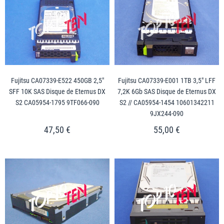
Fujitsu CA07339-E522 450GB 2,5"
Fujitsu CA07339-E001 1TB 3,5" LFF
SFF 10K SAS Disque de Eternus DX
7,2K 6Gb SAS Disque de Eternus DX
S2 CA05954-1795 9TF066-090
S2 // CA05954-1454 10601342211
9JX244-090
47,50 €
55,00 €