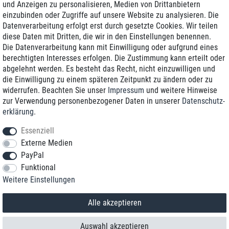
und Anzeigen zu personalisieren, Medien von Drittanbietern
einzubinden oder Zugriffe auf unsere Website zu analysieren. Die
Zustellung am nächsten Werktag
Datenverarbeitung erfolgt erst durch gesetzte Cookies. Wir teilen
Günstiger Versand
diese Daten mit Dritten, die wir in den Einstellungen benennen.
Die Datenverarbeitung kann mit Einwilligung oder aufgrund eines
Generalüberholt mit Garantie
berechtigten Interesses erfolgen. Die Zustimmung kann erteilt oder
abgelehnt werden. Es besteht das Recht, nicht einzuwilligen und
die Einwilligung zu einem späteren Zeitpunkt zu ändern oder zu
widerrufen. Beachten Sie unser
Impressum
und weitere Hinweise
+49 8989 96160*
zur Verwendung personenbezogener Daten in unserer
Daten­schutz­
erklärung
.
shop@toptenstorage.com
Essenziell
Externe Medien
PayPal
*Sie erreichen uns zum Ortstarif von Montag bis Freitag von 9 Uhr - 18 Uhr.
Funktional
Alle Preise inkl. MwSt. und zzgl. Versand
Weitere Einstellungen
© 2018 TOP TEN Computervertrieb GmbH
Alle Rechte vorbehalten.
powered by
createyourtemplate
Alle akzeptieren
Auswahl akzeptieren