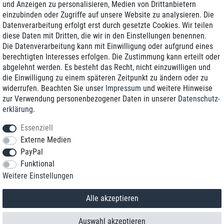
und Anzeigen zu personalisieren, Medien von Drittanbietern
einzubinden oder Zugriffe auf unsere Website zu analysieren. Die
Zustellung am nächsten Werktag
Datenverarbeitung erfolgt erst durch gesetzte Cookies. Wir teilen
Günstiger Versand
diese Daten mit Dritten, die wir in den Einstellungen benennen.
Die Datenverarbeitung kann mit Einwilligung oder aufgrund eines
Generalüberholt mit Garantie
berechtigten Interesses erfolgen. Die Zustimmung kann erteilt oder
abgelehnt werden. Es besteht das Recht, nicht einzuwilligen und
die Einwilligung zu einem späteren Zeitpunkt zu ändern oder zu
widerrufen. Beachten Sie unser
Impressum
und weitere Hinweise
+49 8989 96160*
zur Verwendung personenbezogener Daten in unserer
Daten­schutz­
erklärung
.
shop@toptenstorage.com
Essenziell
Externe Medien
PayPal
*Sie erreichen uns zum Ortstarif von Montag bis Freitag von 9 Uhr - 18 Uhr.
Funktional
Alle Preise inkl. MwSt. und zzgl. Versand
Weitere Einstellungen
© 2018 TOP TEN Computervertrieb GmbH
Alle Rechte vorbehalten.
powered by
createyourtemplate
Alle akzeptieren
Auswahl akzeptieren