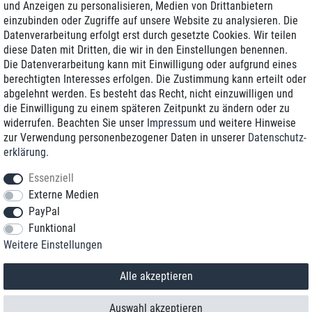
und Anzeigen zu personalisieren, Medien von Drittanbietern
einzubinden oder Zugriffe auf unsere Website zu analysieren. Die
Zustellung am nächsten Werktag
Datenverarbeitung erfolgt erst durch gesetzte Cookies. Wir teilen
Günstiger Versand
diese Daten mit Dritten, die wir in den Einstellungen benennen.
Die Datenverarbeitung kann mit Einwilligung oder aufgrund eines
Generalüberholt mit Garantie
berechtigten Interesses erfolgen. Die Zustimmung kann erteilt oder
abgelehnt werden. Es besteht das Recht, nicht einzuwilligen und
die Einwilligung zu einem späteren Zeitpunkt zu ändern oder zu
widerrufen. Beachten Sie unser
Impressum
und weitere Hinweise
+49 8989 96160*
zur Verwendung personenbezogener Daten in unserer
Daten­schutz­
erklärung
.
shop@toptenstorage.com
Essenziell
Externe Medien
PayPal
*Sie erreichen uns zum Ortstarif von Montag bis Freitag von 9 Uhr - 18 Uhr.
Funktional
Alle Preise inkl. MwSt. und zzgl. Versand
Weitere Einstellungen
© 2018 TOP TEN Computervertrieb GmbH
Alle Rechte vorbehalten.
powered by
createyourtemplate
Alle akzeptieren
Auswahl akzeptieren