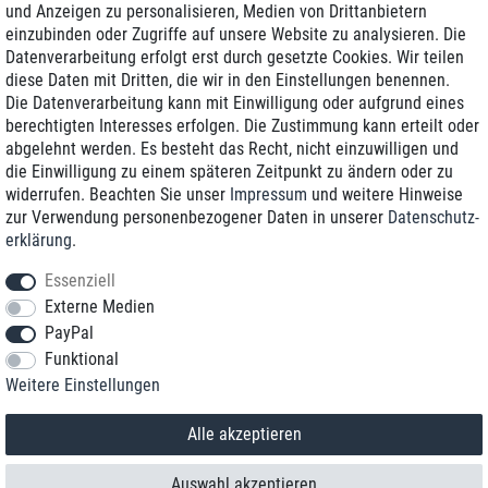
und Anzeigen zu personalisieren, Medien von Drittanbietern
einzubinden oder Zugriffe auf unsere Website zu analysieren. Die
Zustellung am nächsten Werktag
Datenverarbeitung erfolgt erst durch gesetzte Cookies. Wir teilen
Günstiger Versand
diese Daten mit Dritten, die wir in den Einstellungen benennen.
Die Datenverarbeitung kann mit Einwilligung oder aufgrund eines
Generalüberholt mit Garantie
berechtigten Interesses erfolgen. Die Zustimmung kann erteilt oder
abgelehnt werden. Es besteht das Recht, nicht einzuwilligen und
die Einwilligung zu einem späteren Zeitpunkt zu ändern oder zu
widerrufen. Beachten Sie unser
Impressum
und weitere Hinweise
+49 8989 96160*
zur Verwendung personenbezogener Daten in unserer
Daten­schutz­
erklärung
.
shop@toptenstorage.com
Essenziell
Externe Medien
PayPal
*Sie erreichen uns zum Ortstarif von Montag bis Freitag von 9 Uhr - 18 Uhr.
Funktional
Alle Preise inkl. MwSt. und zzgl. Versand
Weitere Einstellungen
© 2018 TOP TEN Computervertrieb GmbH
Alle Rechte vorbehalten.
powered by
createyourtemplate
Alle akzeptieren
Auswahl akzeptieren