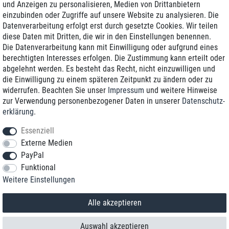
und Anzeigen zu personalisieren, Medien von Drittanbietern
einzubinden oder Zugriffe auf unsere Website zu analysieren. Die
Zustellung am nächsten Werktag
Datenverarbeitung erfolgt erst durch gesetzte Cookies. Wir teilen
Günstiger Versand
diese Daten mit Dritten, die wir in den Einstellungen benennen.
Die Datenverarbeitung kann mit Einwilligung oder aufgrund eines
Generalüberholt mit Garantie
berechtigten Interesses erfolgen. Die Zustimmung kann erteilt oder
abgelehnt werden. Es besteht das Recht, nicht einzuwilligen und
die Einwilligung zu einem späteren Zeitpunkt zu ändern oder zu
widerrufen. Beachten Sie unser
Impressum
und weitere Hinweise
+49 8989 96160*
zur Verwendung personenbezogener Daten in unserer
Daten­schutz­
erklärung
.
shop@toptenstorage.com
Essenziell
Externe Medien
PayPal
*Sie erreichen uns zum Ortstarif von Montag bis Freitag von 9 Uhr - 18 Uhr.
Funktional
Alle Preise inkl. MwSt. und zzgl. Versand
Weitere Einstellungen
© 2018 TOP TEN Computervertrieb GmbH
Alle Rechte vorbehalten.
powered by
createyourtemplate
Alle akzeptieren
Auswahl akzeptieren