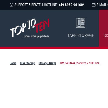
SUPPORT & BESTELLHOTLINE:
+49 8989 96160*
E-MAIL:
TAPE STORAGE
DI
Home
Disk Storage
Storage Arrays
IBM 64P8444 Storwize V7000 Gen...