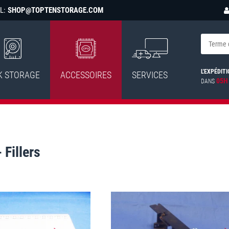
L:
SHOP@TOPTENSTORAGE.COM
L'EXPÉDITI
K STORAGE
ACCESSOIRES
SERVICES
05H
DANS
Fillers