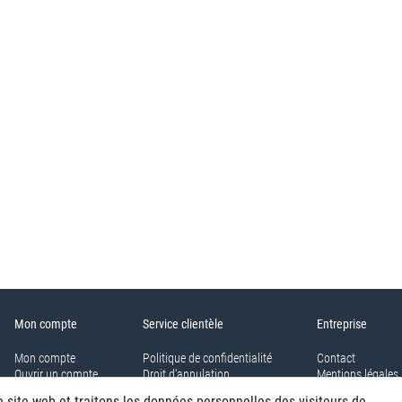
Mon compte
Service clientèle
Entreprise
Mon compte
Politique de confidentialité
Contact
Ouvrir un compte
Droit d'annulation
Mentions légales
Panier
conditions générales
e site web et traitons les données personnelles des visiteurs de