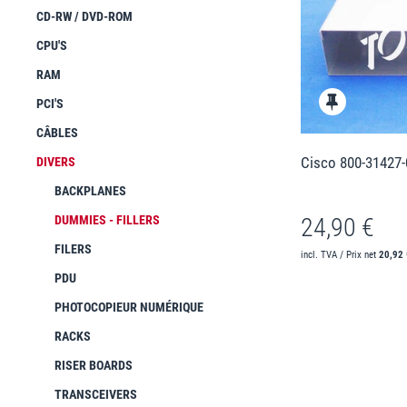
CD-RW / DVD-ROM
CPU'S
RAM
PCI'S
CÂBLES
Cisco 800-31427-
DIVERS
BACKPLANES
DUMMIES - FILLERS
24,90 €
FILERS
incl. TVA / Prix net
20,92 
PDU
PHOTOCOPIEUR NUMÉRIQUE
RACKS
RISER BOARDS
TRANSCEIVERS