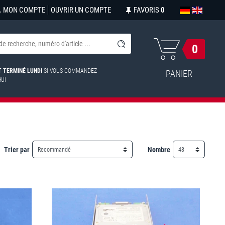
MON COMPTE
OUVRIR UN COMPTE
FAVORIS
0
0
ST TERMINÉ LUNDI
SI VOUS COMMANDEZ
PANIER
HUI