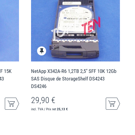
FF 15K
NetApp X342A-R6 1,2TB 2,5" SFF 10K 12Gb
43
SAS Disque de StorageShelf DS4243
DS4246
29,90 €
incl. TVA / Prix net
25,13 €