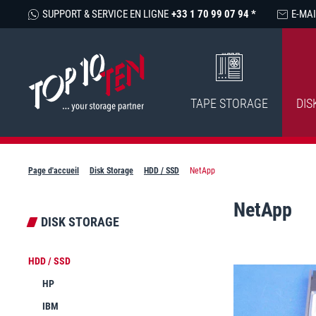
SUPPORT & SERVICE EN LIGNE
+33 1 70 99 07 94 *
E-MAI
TAPE STORAGE
DIS
Page d'accueil
Disk Storage
HDD / SSD
NetApp
NetApp
DISK STORAGE
HDD / SSD
HP
IBM