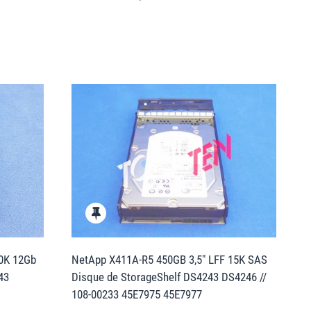
10K 12Gb
NetApp X411A-R5 450GB 3,5" LFF 15K SAS
43
Disque de StorageShelf DS4243 DS4246 //
108-00233 45E7975 45E7977