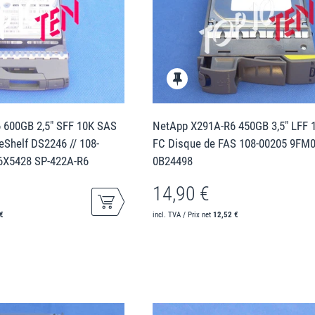
 600GB 2,5" SFF 10K SAS
NetApp X291A-R6 450GB 3,5" LFF 
eShelf DS2246 // 108-
FC Disque de FAS 108-00205 9FM
6X5428 SP-422A-R6
0B24498
14,90 €
€
incl. TVA / Prix net
12,52 €