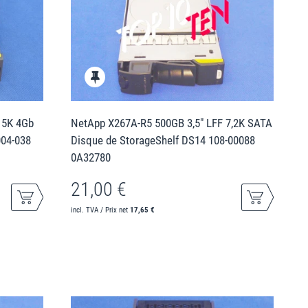
15K 4Gb
NetApp X267A-R5 500GB 3,5" LFF 7,2K SATA
004-038
Disque de StorageShelf DS14 108-00088
0A32780
21,00 €
incl. TVA / Prix net
17,65 €