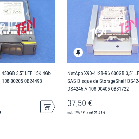
 450GB 3,5" LFF 15K 4Gb
NetApp X90-412B-R6 600GB 3,5" L
S 108-00205 0B24498
SAS Disque de StorageShelf DS42
DS4246 // 108-00405 0B31722
37,50 €
€
incl. TVA / Prix net
31,51 €