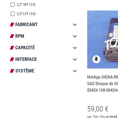
2,5" SFF
(13)
3,5" LFF
(14)
FABRICANT
RPM
CAPACITÉ
INTERFACE
SYSTÈME
NetApp X426A-R6 
SAS Disque de St
00424 108-00424
59,00 €
incl. TVA / Prix net
49,58 