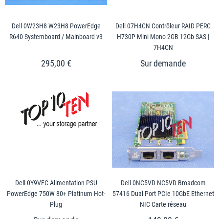
Dell 0W23H8 W23H8 PowerEdge
Dell 07H4CN Contrôleur RAID PERC
R640 Systemboard / Mainboard v3
H730P Mini Mono 2GB 12Gb SAS |
7H4CN
295,00 €
Dell 0Y9VFC Alimentation PSU
Dell 0NC5VD NC5VD Broadcom
PowerEdge 750W 80+ Platinum Hot-
57416 Dual Port PCIe 10GbE Ethernet
Plug
NIC Carte réseau