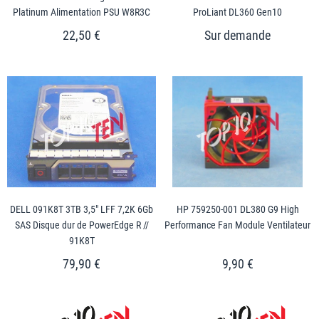
Platinum Alimentation PSU W8R3C
ProLiant DL360 Gen10
22,50 €
DELL 091K8T 3TB 3,5" LFF 7,2K 6Gb
HP 759250-001 DL380 G9 High
SAS Disque dur de PowerEdge R //
Performance Fan Module Ventilateur
91K8T
79,90 €
9,90 €