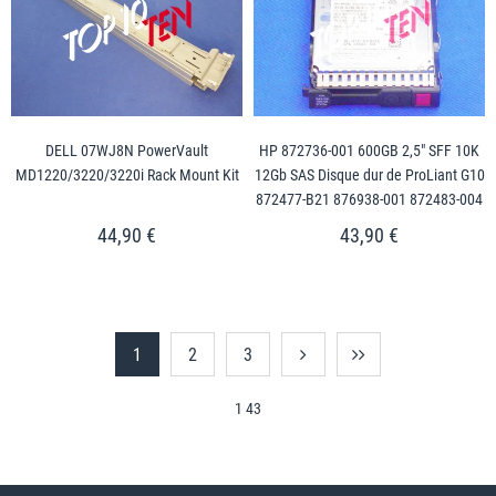
DELL 07WJ8N PowerVault
HP 872736-001 600GB 2,5" SFF 10K
MD1220/3220/3220i Rack Mount Kit
12Gb SAS Disque dur de ProLiant G10
872477-B21 876938-001 872483-004
44,90 €
43,90 €
1
2
3
1 43