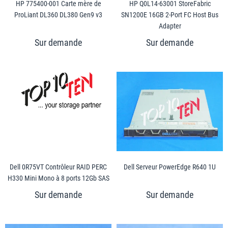
HP 775400-001 Carte mère de
HP Q0L14-63001 StoreFabric
ProLiant DL360 DL380 Gen9 v3
SN1200E 16GB 2-Port FC Host Bus
Adapter
Dell 0R75VT Contrôleur RAID PERC
Dell Serveur PowerEdge R640 1U
H330 Mini Mono à 8 ports 12Gb SAS