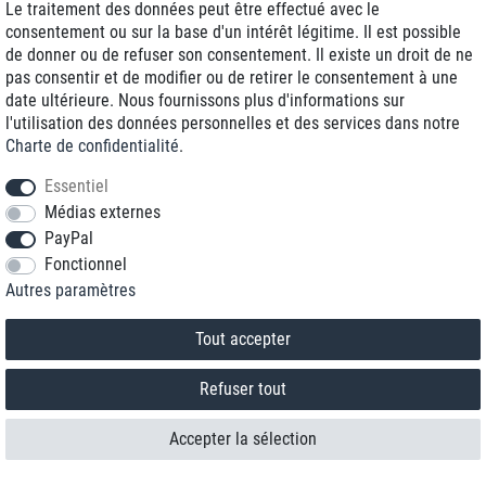
qui assure la protection des données personnelles des visiteurs de
Le traitement des données peut être effectué avec le
notre site et interdit toute transmission non autorisée à des tiers.
consentement ou sur la base d'un intérêt légitime. Il est possible
de donner ou de refuser son consentement. Il existe un droit de ne
9) Fonctionnalités des pages
pas consentir et de modifier ou de retirer le consentement à une
date ultérieure. Nous fournissons plus d'informations sur
9.1
Youtube
l'utilisation des données personnelles et des services dans notre
Charte de confidentialité
.
Ce site Web utilise des plugins permettant d'afficher et de lire des
vidéos provenant du fournisseur suivant: Google Ireland Limited,
Essentiel
Gordon House, 4 Barrow St, Dublin, D04 ESW5. Irlande
Médias externes
PayPal
Lorsque vous consultez une page de notre site Web qui contient un
Fonctionnel
tel plug-in, votre navigateur établit une connexion directe avec les
Autres paramètres
serveurs du fournisseur afin de charger le plug-in. Certaines
informations, dont votre adresse IP, sont alors transmises au
fournisseur.
Tout accepter
Si la lecture des vidéos intégrées est déclenchée par le plug-in, le
Refuser tout
fournisseur utilise des cookies afin de collecter des informations
sur le comportement de l'utilisateur, d'établir des statistiques de
Accepter la sélection
lecture et d'empêcher les comportements abusifs.