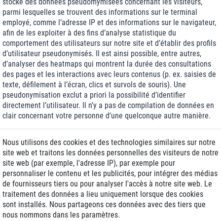
stocke des données pseudomymisées concernant les visiteurs,
parmi lesquelles se trouvent des informations sur le terminal
employé, comme l’adresse IP et des informations sur le navigateur,
afin de les exploiter à des fins d’analyse statistique du
comportement des utilisateurs sur notre site et d’établir des profils
d’utilisateur pseudonymisés. Il est ainsi possible, entre autres,
d’analyser des heatmaps qui montrent la durée des consultations
des pages et les interactions avec leurs contenus (p. ex. saisies de
texte, défilement à l’écran, clics et survols de souris). Une
pseudonymisation exclut a priori la possibilité d’identifier
directement l’utilisateur. Il n’y a pas de compilation de données en
clair concernant votre personne d’une quelconque autre manière.
Nous effectuons tous les traitements décrits ci-dessus, notamment
Nous utilisons des cookies et des technologies similaires sur notre
l’extraction ou le stockage d’informations sur le terminal utilisé,
site web et traitons les données personnelles des visiteurs de notre
uniquement si vous nous avez donné votre consentement express à
site web (par exemple, l'adresse IP), par exemple pour
cette fin conformément à l’art. 6 al. 1 point a RGPD. Vous pouvez
personnaliser le contenu et les publicités, pour intégrer des médias
retirer à tout moment le consentement que vous avez accordé,
de fournisseurs tiers ou pour analyser l'accès à notre site web. Le
avec effet ultérieur, en désactivant ce service dans l’« outil de
traitement des données a lieu uniquement lorsque des cookies
consentement aux cookies » à votre disposition sur le site.
sont installés. Nous partageons ces données avec des tiers que
Nous avons conclu avec le fournisseur un contrat de sous-traitance
nous nommons dans les paramètres.