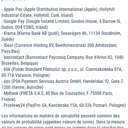
- Apple Pay (Apple Distribution International (Apple), Hollyhill
Industrial Estate, Hollyhill, Cork, Irland)
- Google Pay (Google Ireland Limited, Gordon House, 4 Barrow St,
Dublin, D04 E5W5, Irland)
- Klarna (Klarna Bank AB (publ), Sveavägen 46, 11134 Stockholm,
Suède)
- iDeal (Currence Holding BV, Beethovenstraat 300 Amsterdam,
Pays-Bas)
- bancontact (Bancontact Payconiq Company, Rue d'Arlon 82, 1040
Bruxelles, Belgique)
- blik (Polski Standard Płatności sp. z o.o., ul. Czerniakowska 87A,
00-718 Varsovie, Pologne)
- eps (PSA Payment Services Austria GmbH, Handelskai 92, Gate 2
1200 Vienne, Autriche)
- MyBank (PRETA S.A.S, 40 Rue de Courcelles, F-75008 Paris,
France)
- Przelewy24 (PayPro SA, Kanclerska 15A, 60-326 Poznań, Pologne)
Les informations en matière de solvabilité peuvent contenir des
valeurs de probabilité (appelées valeurs de score). Dans la mesure
où les valeurs de score sont prises en compte dans le résultat des