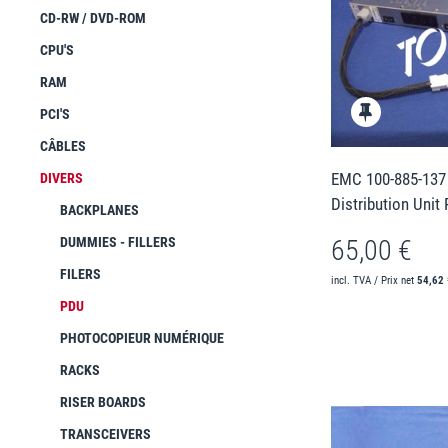
CD-RW / DVD-ROM
CPU'S
RAM
PCI'S
CÂBLES
EMC 100-885-137
DIVERS
Distribution Unit
BACKPLANES
DUMMIES - FILLERS
65,00 €
FILERS
incl. TVA / Prix net
54,62 
PDU
PHOTOCOPIEUR NUMÉRIQUE
RACKS
RISER BOARDS
TRANSCEIVERS