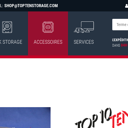
L:
SHOP@TOPTENSTORAGE.COM
L'EXPÉDITI
K STORAGE
ACCESSOIRES
SERVICES
04H
DANS