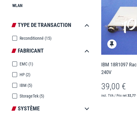
WLAN
TYPE DE TRANSACTION
Reconditionné
(15)
FABRICANT
IBM 18R1097 Rac
EMC
(1)
240V
HP
(2)
39,00 €
IBM
(5)
incl. TVA / Prix net
32,77 
StorageTek
(5)
SYSTÈME