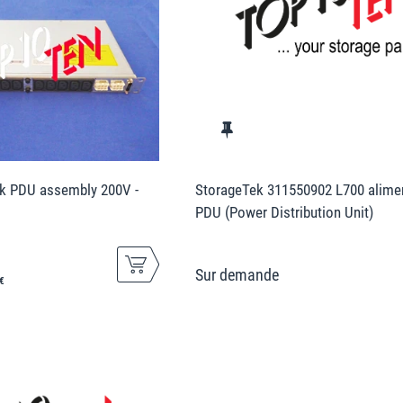
k PDU assembly 200V -
StorageTek 311550902 L700 alime
PDU (Power Distribution Unit)
€