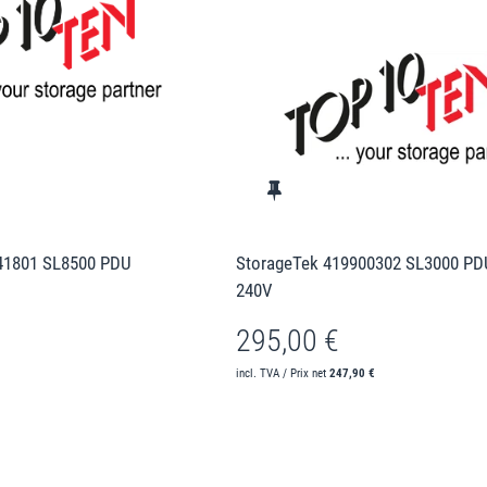
41801 SL8500 PDU
StorageTek 419900302 SL3000 PD
240V
295,00 €
incl. TVA / Prix net
247,90 €