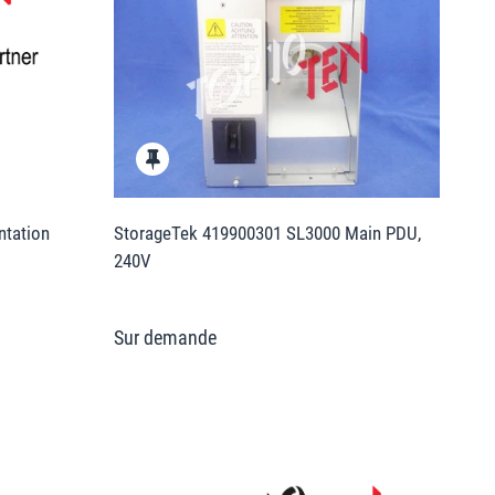
ntation
StorageTek 419900301 SL3000 Main PDU,
240V