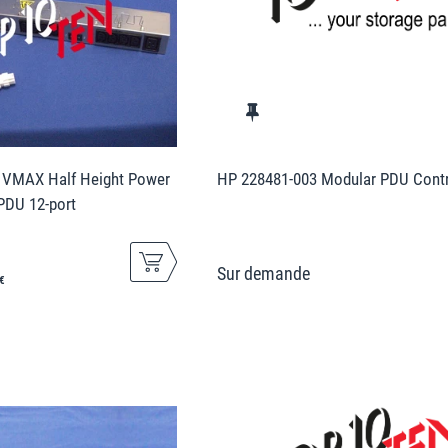
 VMAX Half Height Power
HP 228481-003 Modular PDU Contr
 PDU 12-port
€