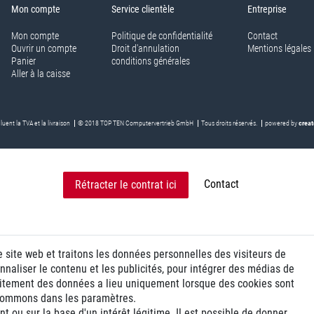
Mon compte
Service clientèle
Entreprise
Mon compte
Politique de confidentialité
Contact
Ouvrir un compte
Droit d'annulation
Mentions légales
Panier
conditions générales
Aller à la caisse
luent la TVA et la livraison
© 2018 TOP TEN Computervertrieb GmbH
Tous droits réservés.
powered by
creat
Contact
Rétracter le contrat ici
e site web et traitons les données personnelles des visiteurs de
nnaliser le contenu et les publicités, pour intégrer des médias de
traitement des données a lieu uniquement lorsque des cookies sont
 nommons dans les paramètres.
 ou sur la base d'un intérêt légitime. Il est possible de donner