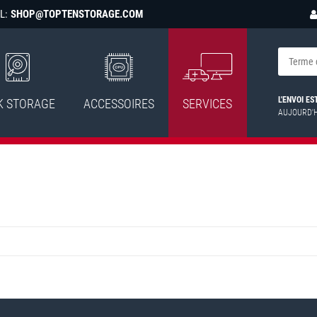
L:
SHOP@TOPTENSTORAGE.COM
L'ENVOI E
K STORAGE
ACCESSOIRES
SERVICES
AUJOURD'