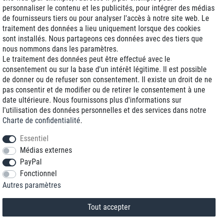
personnaliser le contenu et les publicités, pour intégrer des médias
de fournisseurs tiers ou pour analyser l'accès à notre site web. Le
traitement des données a lieu uniquement lorsque des cookies
Livraison J+1
sont installés. Nous partageons ces données avec des tiers que
Frais d'expédition réduits
nous nommons dans les paramètres.
Le traitement des données peut être effectué avec le
Reconditionnée avec garantie
consentement ou sur la base d'un intérêt légitime. Il est possible
de donner ou de refuser son consentement. Il existe un droit de ne
pas consentir et de modifier ou de retirer le consentement à une
date ultérieure. Nous fournissons plus d'informations sur
+33 1 70 99 07 94 *
l'utilisation des données personnelles et des services dans notre
Charte de confidentialité
.
shop@toptenstorage.com
Essentiel
Médias externes
PayPal
* Vous pouvez nous joindre aux tarifs locaux du lundi au vendredi de 9h à 18h.
Fonctionnel
Tous les prix incluent la TVA et la livraison
Autres paramètres
© 2018 TOP TEN Computervertrieb GmbH
Tous droits réservés.
powered by
createyourtemplate
Tout accepter