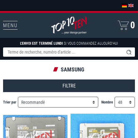
0
MENU
L'ENVOI EST TERMINÉ LUNDI
SI VOUS COMMANDEZ AUJOURD'HUI
SAMSUNG
FILTRE