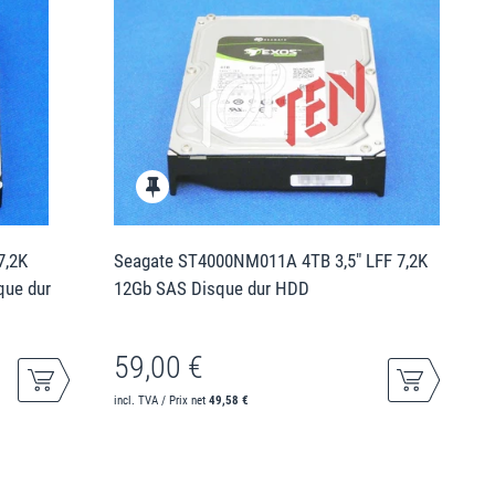
7,2K
Seagate ST4000NM011A 4TB 3,5" LFF 7,2K
que dur
12Gb SAS Disque dur HDD
59,00 €
incl. TVA / Prix net
49,58 €