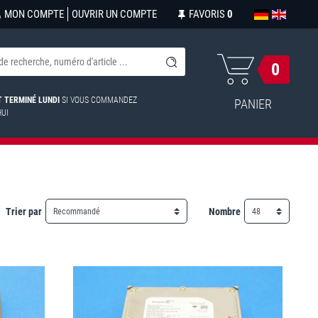
MON COMPTE
OUVRIR UN COMPTE
FAVORIS
0
0
ST TERMINÉ LUNDI
SI VOUS COMMANDEZ
PANIER
HUI