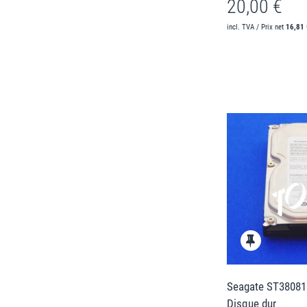
20,00 €
incl. TVA / Prix net
16,81 
Seagate ST38081
Disque dur