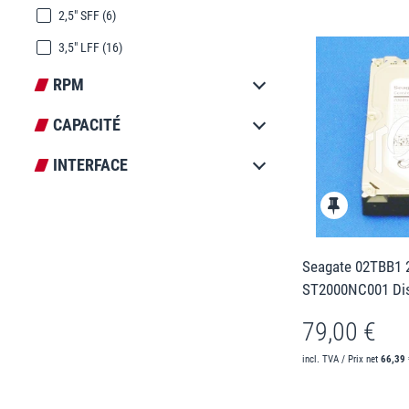
2,5" SFF
(6)
3,5" LFF
(16)
RPM
CAPACITÉ
INTERFACE
Seagate 02TBB1 2
ST2000NC001 Dis
79,00 €
incl. TVA / Prix net
66,39 