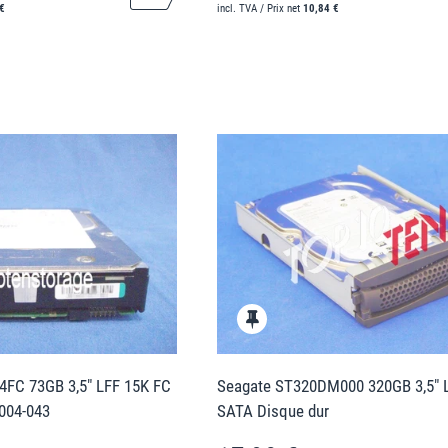
€
incl. TVA / Prix net
10,84 €
4FC 73GB 3,5" LFF 15K FC
Seagate ST320DM000 320GB 3,5" L
5004-043
SATA Disque dur