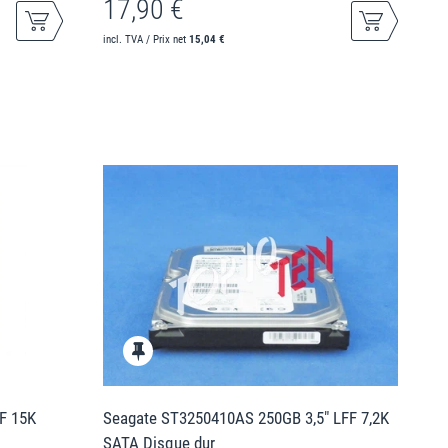
17,90 €
incl. TVA / Prix net
15,04 €
F 15K
Seagate ST3250410AS 250GB 3,5" LFF 7,2K
SATA Disque dur