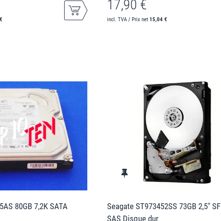
17,90 €
€
incl. TVA / Prix net
15,04 €
5AS 80GB 7,2K SATA
Seagate ST973452SS 73GB 2,5" SF
SAS Disque dur